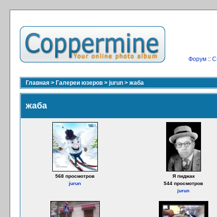
Форум
::
С
Главная
>
Галереи юзеров
>
jurun
>
жаба
жаба
568 просмотров
Я пиджак
jurun
544 просмотров
jurun