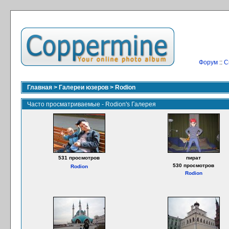
Форум
::
С
Главная
>
Галереи юзеров
>
Rodion
Часто просматриваемые - Rodion's Галерея
531 просмотров
пират
530 просмотров
Rodion
Rodion