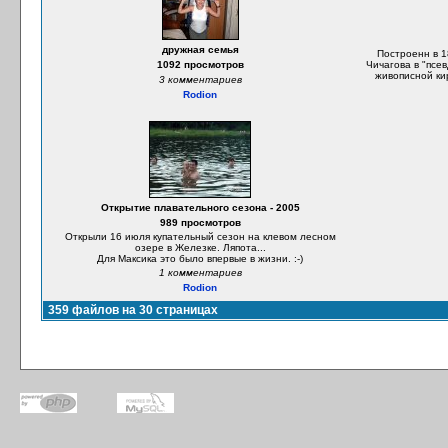
дружная семья
Построенн в 1
1092 просмотров
Чичагова в "псе
живописной ки
3 комментариев
Rodion
Открытие плавательного сезона - 2005
989 просмотров
Открыли 16 июля купательный сезон на клевом лесном
озере в Железке. Ляпота...
Для Максика это было впервые в жизни. :-)
1 комментариев
Rodion
359 файлов на 30 страницах