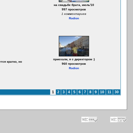
на свадьбе брата, июль'10
997 просмотров
1 комментариев
Rodion
приехали, я с директором :)
ся кратко, но
960 просмотров
Rodion
1
2
3
4
5
6
7
8
9
10
11
30