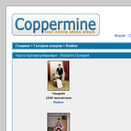
Форум
::
С
Главная
>
Галереи юзеров
>
Rodion
Часто просматриваемые - Rodion's Галерея
Свадьба
1245 просмотров
Rodion