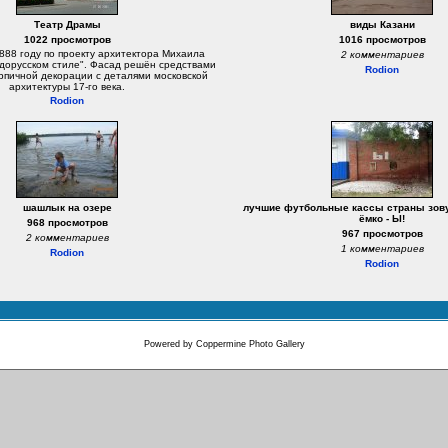
Театр Драмы
виды Казани
1022 просмотров
1016 просмотров
888 году по проекту архитектора Михаила
2 комментариев
вдорусском стиле". Фасад решён средствами
Rodion
рпичной декорации с деталями московской
архитектуры 17-го века.
Rodion
шашлык на озере
лучшие футбольные кассы страны зовут
ёмко - Ы!
968 просмотров
967 просмотров
2 комментариев
1 комментариев
Rodion
Rodion
Powered by
Coppermine Photo Gallery