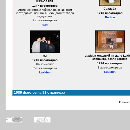
ШИНОЗАВР
1247 просмотров
Свадьба
Этого монстра я поймал на сочинском
картодроме, вон как он ели дышит падла
1245 просмотров
каучуковая
Rodion
1 комментариев
san
мы
Luxidun-младший на даче Luxi
старшего, возле камина
1215 просмотров
1214 просмотров
Но комментс
3 комментариев
3 комментариев
Luxidun
Luxidun
1089 файлов на 91 страницах
Powered