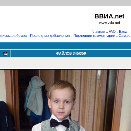
ВВИА.net
www.vvia.net
Главная
::
FAQ
::
Вход
писок альбомов
::
Последние добавления
::
Последние комментарии
::
Самые
ФАЙЛОВ 345/359