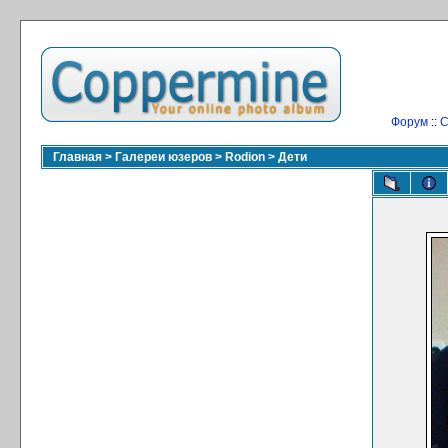
Форум
::
С
Главная
>
Галереи юзеров
>
Rodion
>
Дети