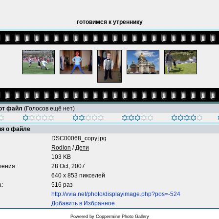
готовимся к утреннику
тот файл
(Голосов ещё нет)
я о файле
DSC00068_copy.jpg
Rodion
/
Дети
103 KB
ления:
28 Oct, 2007
640 x 853 пикселей
:
516 раз
http://vvia.net/photo/displayimage.php?pos=-524
Добавить в Избранное
Powered by
Coppermine Photo Gallery