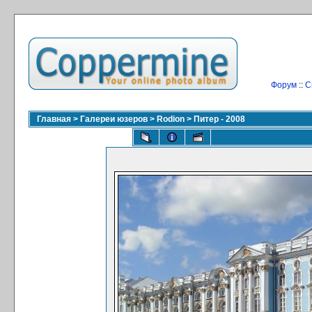
Форум
::
С
Главная
>
Галереи юзеров
>
Rodion
>
Питер - 2008