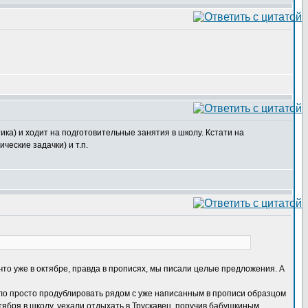
ка) и ходит на подготовительные занятия в школу. Кстати на
ческие задачки) и т.п.
что уже в октябре, правда в прописях, мы писали целые предложения. А
было просто продублировать рядом с уже написанным в прописи образцом
ября в школу, уехали отдыхать в Трускавец, поручив бабушкиным