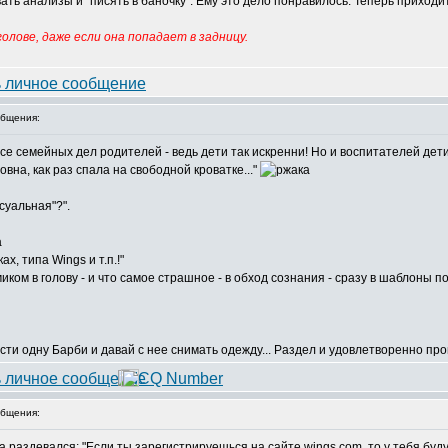
ать анализы и "писять в баночку". Ему это дело понравилось. Теперь приходит
олове, даже если она попадает в задницу.
бщения:
рсе семейных дел родителей - ведь дети так искренни! Но и воспитателей дети
вна, как раз спала на свободной кроватке..."
суальная"?".
х, типа Wings и т.п.!"
иком в голову - и что самое страшное - в обход сознания - сразу в шаблоны п
и одну Барби и давай с нее снимать одежду... Раздел и удовлетворенно произ
бщения:
ка раздевался: "Если ты зарегистрируешься на сайте wings.com, то у тебя бу