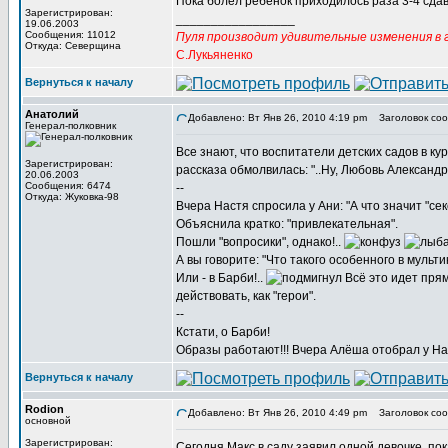
Пока болел ребёнок приходилось раза 3-4 сдав
Зарегистрирован:
_________________
19.06.2003
Сообщения: 11012
Пуля производит удивительные изменения в г
Откуда: Северщина
С.Лукьяненко
Вернуться к началу
Анатолий
Добавлено: Вт Янв 26, 2010 4:19 pm
Заголовок соо
Генерал-полковник
Все знают, что воспитатели детских садов в ку
Зарегистрирован:
рассказа обмолвилась: "..Ну, Любовь Александро
20.06.2003
Сообщения: 6474
--
Откуда: Жуковка-98
Вчера Настя спросила у Ани: "А что значит "сек
Объяснила кратко: "привлекательная".
Пошли "вопросики", однако!..
А вы говорите: "Что такого особенного в мультика
Или - в Барби!..
Всё это идет прям
действовать, как "герои".
--
Кстати, о Барби!
Образы работают!!! Вчера Алёша отобрал у Наст
Вернуться к началу
Rodion
Добавлено: Вт Янв 26, 2010 4:49 pm
Заголовок соо
основной
Зарегистрирован:
Сегодня Макс в саду заявил одной девочке, по