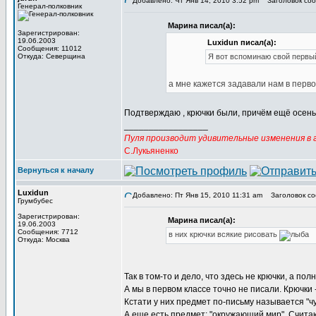
Добавлено: Чт Янв 14, 2010 3:52 pm
Заголовок соо
Генерал-полковник
Марина писал(а):
Зарегистрирован:
19.06.2003
Luxidun писал(а):
Сообщения: 11012
Откуда: Северщина
Я вот вспоминаю свой первый
а мне кажется задавали нам в перво
Подтверждаю , крючки были, причём ещё осенью
_________________
Пуля производит удивительные изменения в г
С.Лукьяненко
Вернуться к началу
Luxidun
Добавлено: Пт Янв 15, 2010 11:31 am
Заголовок со
Грумбубес
Зарегистрирован:
Марина писал(а):
19.06.2003
Сообщения: 7712
в них крючки всякие рисовать
Откуда: Москва
Так в том-то и дело, что здесь не крючки, а 
А мы в первом классе точно не писали. Крючки -
Кстати у них предмет по-письму называется "ч
А еще есть предмет: "окружающий мир". Счита