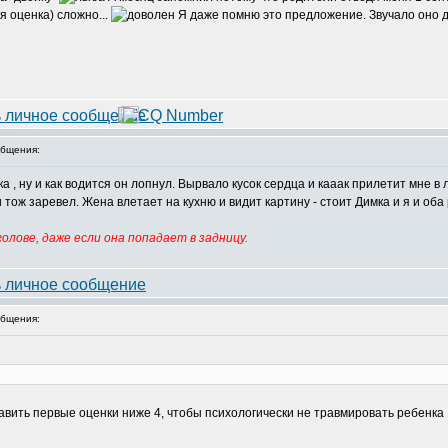
я оценка) сложно...
Я даже помню это предложение. Звучало оно д
бщения:
 , ну и как водится он лопнул. Вырвало кусок сердца и кааак прилетит мне в
 тож заревел. Жена влетает на кухню и видит картину - стоит Димка и я и об
олове, даже если она попадает в задницу.
бщения:
авить первые оценки ниже 4, чтобы психологически не травмировать ребенка