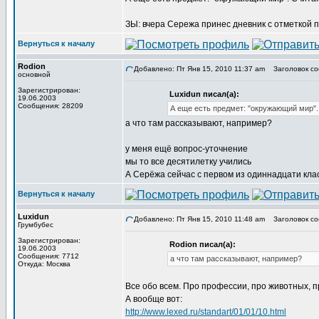
ЗЫ: вчера Сережа принес дневник с отметкой п
Вернуться к началу
Rodion
Добавлено: Пт Янв 15, 2010 11:37 am
Заголовок со
основной
Зарегистрирован:
Luxidun писал(а):
19.06.2003
Сообщения: 28209
А еще есть предмет: "окружающий мир".
а что там рассказывают, например?
у меня ещё вопрос-уточнение
мы то все десятилетку учились
А Серёжа сейчас с первом из одиннадцати клас
Вернуться к началу
Luxidun
Добавлено: Пт Янв 15, 2010 11:48 am
Заголовок со
Грумбубес
Зарегистрирован:
Rodion писал(а):
19.06.2003
Сообщения: 7712
а что там рассказывают, например?
Откуда: Москва
Все обо всем. Про профессии, про животных, пр
А вообще вот:
http://www.lexed.ru/standart/01/01/10.html