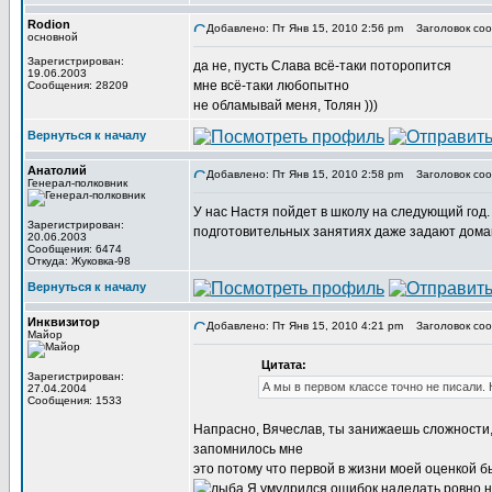
Rodion
Добавлено: Пт Янв 15, 2010 2:56 pm
Заголовок соо
основной
Зарегистрирован:
да не, пусть Слава всё-таки поторопится
19.06.2003
мне всё-таки любопытно
Сообщения: 28209
не обламывай меня, Толян )))
Вернуться к началу
Анатолий
Добавлено: Пт Янв 15, 2010 2:58 pm
Заголовок соо
Генерал-полковник
У нас Настя пойдет в школу на следующий год.
Зарегистрирован:
подготовительных занятиях даже задают домашн
20.06.2003
Сообщения: 6474
Откуда: Жуковка-98
Вернуться к началу
Инквизитор
Добавлено: Пт Янв 15, 2010 4:21 pm
Заголовок соо
Майор
Цитата:
Зарегистрирован:
А мы в первом классе точно не писали. К
27.04.2004
Сообщения: 1533
Напрасно, Вячеслав, ты занижаешь сложности
запомнилось мне
это потому что первой в жизни моей оценкой б
Я умудрился ошибок наделать ровно н