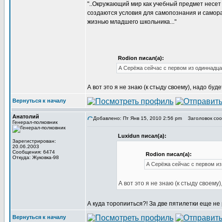
"..Окружающий мир как учебный предмет несе
создаются условия для самопознания и самора
жизнью младшего школьника..."
Rodion писал(а):
А Серёжа сейчас с первом из одиннадца
А вот это я не знаю (к стыду своему), надо буде
Вернуться к началу
Анатолий
Добавлено: Пт Янв 15, 2010 2:56 pm
Заголовок соо
Генерал-полковник
Luxidun писал(а):
Зарегистрирован:
20.06.2003
Сообщения: 6474
Rodion писал(а):
Откуда: Жуковка-98
А Серёжа сейчас с первом из
А вот это я не знаю (к стыду своему)
А куда торопииться?! За две пятилетки еще не
Вернуться к началу