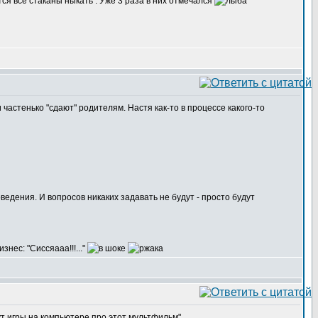
ся все стаканы ныкать . Уже 3 раза в них отмечался
 частенько "сдают" родителям. Настя как-то в процессе какого-то
оведения. И вопросов никаких задавать не будут - просто будут
нес: "Сиссяааа!!!..."
дут игры на компьютере про этот мультфильм"