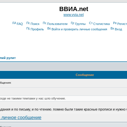
ВВИА.net
www.vvia.net
FAQ
Поиск
Пользователи
Группы
Статистика
Регис
Профиль
Войти и проверить личные сообщения
Вход
лий рулит
Сообщение
бщения:
роде не такими темпами у нас шло обучение.
адания и по письму, и по чтению. помню были такие красные прописи и нужно