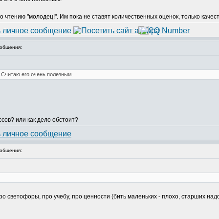
о чтению "молодец!". Им пока не ставят количественных оценок, только каче
общения:
 Считаю его очень полезным.
сов? или как дело обстоит?
общения:
о светофоры, про учебу, про ценности (бить маленьких - плохо, старших надо 