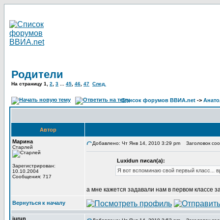
Родители
На страницу
1
,
2
,
3
...
45
,
46
,
47
След.
Список форумов ВВИА.net
->
Анато
Автор
Марина
Добавлено: Чт Янв 14, 2010 3:29 pm
Заголовок соо
Старлей
Luxidun писал(а):
Зарегистрирован:
Я вот вспоминаю свой первый класс... в
10.10.2004
Сообщения: 717
а мне кажется задавали нам в первом классе з
Вернуться к началу
jurun