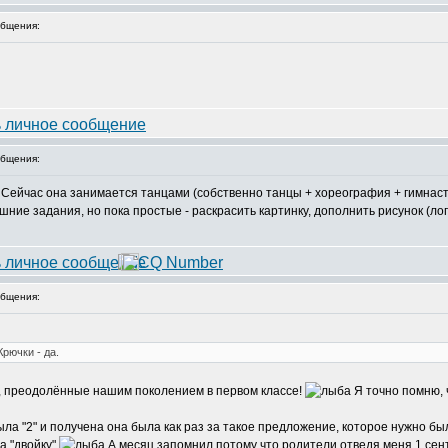
бщения:
бщения:
 Сейчас она занимается танцами (собственно танцы + хореография + гимнасти
ие задания, но пока простые - раскрасить картинку, дополнить рисунок (логи
бщения:
рючки - да.
, преодолённые нашим поколением в первом классе!
Я точно помню, 
ыла "2" и получена она была как раз за такое предложение, которое нужно 
а "двойку"
А месяц запомнил потому что родители отведя меня 1 сент