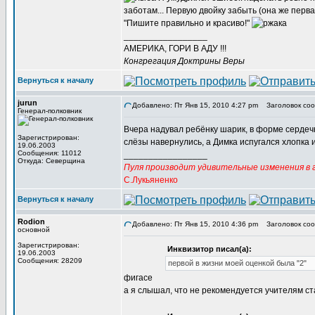
заботам... Первую двойку забыть (она же перва
"Пишите правильно и красиво!"
_________________
АМЕРИКА, ГОРИ В АДУ !!!
Конгрегация Доктрины Веры
Вернуться к началу
jurun
Добавлено: Пт Янв 15, 2010 4:27 pm
Заголовок соо
Генерал-полковник
Вчера надувал ребёнку шарик, в форме сердечка
Зарегистрирован:
слёзы навернулись, а Димка испугался хлопка и
19.06.2003
Сообщения: 11012
_________________
Откуда: Северщина
Пуля производит удивительные изменения в г
С.Лукьяненко
Вернуться к началу
Rodion
Добавлено: Пт Янв 15, 2010 4:36 pm
Заголовок соо
основной
Зарегистрирован:
Инквизитор писал(а):
19.06.2003
Сообщения: 28209
первой в жизни моей оценкой была "2"
фигасе
а я слышал, что не рекомендуется учителям ст