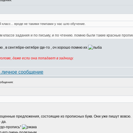
бщения:
 класс... вроде не такими темпами у нас шло обучение.
м классе задания и по письму, и по чтению. помню были такие красные пропи
 , в сентябре-октябре где-то , оч хорошо помню их
олове, даже если она попадает в задницу.
общения:
полноценные предложения, состоящие из прописных букв. Они уже пишут вовсю.
 да.
удо-пропись"
ю его очень полезным.