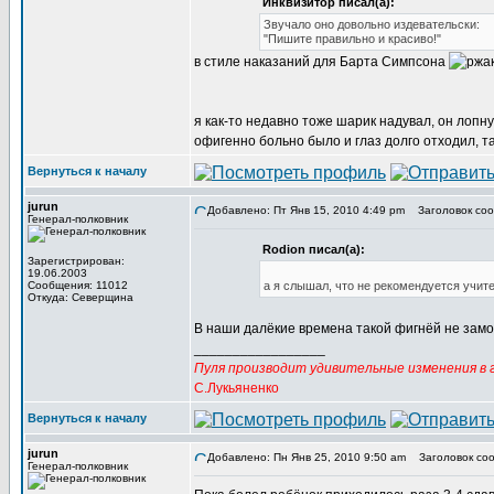
Инквизитор писал(а):
Звучало оно довольно издевательски:
"Пишите правильно и красиво!"
в стиле наказаний для Барта Симпсона
я как-то недавно тоже шарик надувал, он лопну
офигенно больно было и глаз долго отходил, т
Вернуться к началу
jurun
Добавлено: Пт Янв 15, 2010 4:49 pm
Заголовок соо
Генерал-полковник
Rodion писал(а):
Зарегистрирован:
19.06.2003
Сообщения: 11012
а я слышал, что не рекомендуется учит
Откуда: Северщина
В наши далёкие времена такой фигнёй не замо
_________________
Пуля производит удивительные изменения в г
С.Лукьяненко
Вернуться к началу
jurun
Добавлено: Пн Янв 25, 2010 9:50 am
Заголовок соо
Генерал-полковник