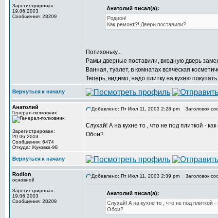
Зарегистрирован:
Анатолий писал(а):
19.06.2003
Сообщения: 28209
Родион!
Как ремонт?! Двери поставили?
Потихоньку...
Рамы дверные поставили, входную дверь заме
Ванная, туалет, в комнатах всяческая косметич
Теперь, видимо, надо плитку на кухню покупать
Вернуться к началу
Анатолий
Добавлено: Пт Июл 11, 2003 2:28 pm
Заголовок со
Генерал-полковник
Слухай! А на кухне то , что не под плиткой - к
Зарегистрирован:
Обои?
20.06.2003
Сообщения: 6474
Откуда: Жуковка-98
Вернуться к началу
Rodion
Добавлено: Пт Июл 11, 2003 2:39 pm
Заголовок со
основной
Зарегистрирован:
Анатолий писал(а):
19.06.2003
Сообщения: 28209
Слухай! А на кухне то , что не под плиткой 
Обои?