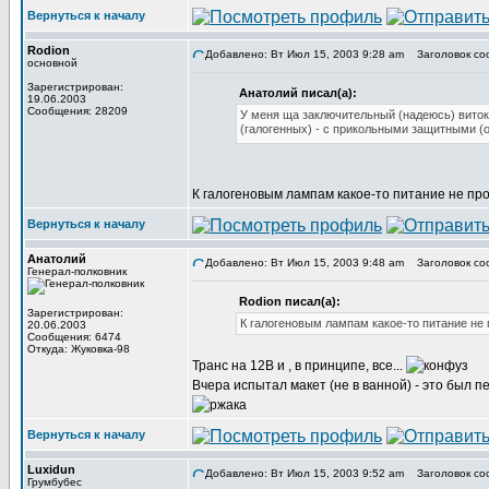
Вернуться к началу
Rodion
Добавлено: Вт Июл 15, 2003 9:28 am
Заголовок со
основной
Зарегистрирован:
Анатолий писал(а):
19.06.2003
Сообщения: 28209
У меня ща заключительный (надеюсь) виток
(галогенных) - с прикольными защитными (
К галогеновым лампам какое-то питание не пр
Вернуться к началу
Анатолий
Добавлено: Вт Июл 15, 2003 9:48 am
Заголовок со
Генерал-полковник
Rodion писал(а):
Зарегистрирован:
К галогеновым лампам какое-то питание не
20.06.2003
Сообщения: 6474
Откуда: Жуковка-98
Транс на 12В и , в принципе, все...
Вчера испытал макет (не в ванной) - это был п
Вернуться к началу
Luxidun
Добавлено: Вт Июл 15, 2003 9:52 am
Заголовок со
Грумбубес