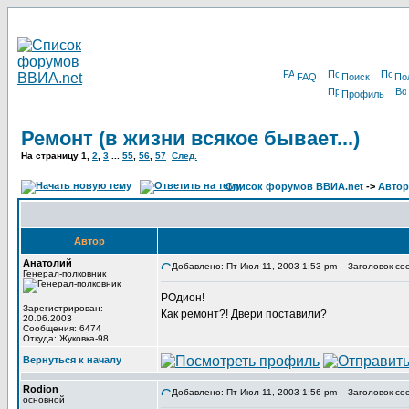
FAQ
Поиск
По
Профиль
Ремонт (в жизни всякое бывает...)
На страницу
1
,
2
,
3
...
55
,
56
,
57
След.
Список форумов ВВИА.net
->
Автор
Автор
Анатолий
Добавлено: Пт Июл 11, 2003 1:53 pm
Заголовок сооб
Генерал-полковник
РОдион!
Зарегистрирован:
Как ремонт?! Двери поставили?
20.06.2003
Сообщения: 6474
Откуда: Жуковка-98
Вернуться к началу
Rodion
Добавлено: Пт Июл 11, 2003 1:56 pm
Заголовок сооб
основной