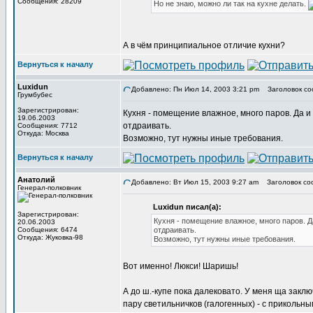
Сообщения: 28209
Но не знаю, можно ли так на кухне делать.
А в чём принципиальное отличие кухни?
Вернуться к началу
Luxidun
Добавлено: Пн Июл 14, 2003 3:21 pm
Заголовок со
Грумбубес
Зарегистрирован:
Кухня - помещение влажное, много паров. Да и
19.06.2003
отдраивать.
Сообщения: 7712
Откуда: Москва
Возможно, тут нужны иные требования.
Вернуться к началу
Анатолий
Добавлено: Вт Июл 15, 2003 9:27 am
Заголовок со
Генерал-полковник
Luxidun писал(а):
Зарегистрирован:
Кухня - помещение влажное, много паров. Д
20.06.2003
Сообщения: 6474
отдраивать.
Откуда: Жуковка-98
Возможно, тут нужны иные требования.
Вот именно! Люкси! Шаришь!
А до ш.-купе пока далековато. У меня ща закл
пару светильничков (галогенных) - с приколь