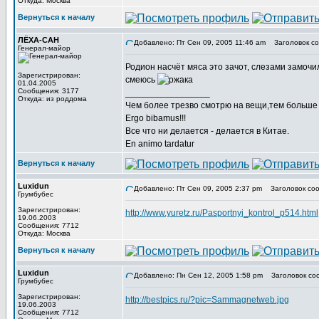
Откуда: Москва
Вернуться к началу
ЛЁХА-САН
Добавлено: Пт Сен 09, 2005 11:46 am
Заголовок со
Генерал-майор
Родион насчёт мяса это зачот, слезами замочи
Зарегистрирован:
смеюсь
01.04.2005
Сообщения: 3177
_________________
Откуда: из роддома
Чем более трезво смотрю на вещи,тем больше 
Ergo bibamus!!!
Все что ни делается - делается в Китае.
En animo tardatur
Вернуться к началу
Luxidun
Добавлено: Пт Сен 09, 2005 2:37 pm
Заголовок соо
Грумбубес
Зарегистрирован:
http://www.yuretz.ru/Pasportnyj_kontrol_p514.html
19.06.2003
Сообщения: 7712
Откуда: Москва
Вернуться к началу
Luxidun
Добавлено: Пн Сен 12, 2005 1:58 pm
Заголовок со
Грумбубес
Зарегистрирован:
http://bestpics.ru/?pic=Sammagnetweb.jpg
19.06.2003
Сообщения: 7712