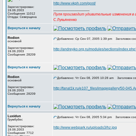
http://www.vkph.com/gost/
Зарегистрирован:
_________________
19.06.2003
Сообщения: 11012
Пуля производит удивительные изменения в г
Откуда: Северщина
С.Лукьяненко
Вернуться к началу
Rodion
Добавлено: Ср Сен 07, 2005 1:39 pm
Заголовок со
основной
Зарегистрирован:
http://andreyko.org.ru/modules/sections/index.ph
19.06.2003
Сообщения: 28209
Вернуться к началу
Rodion
Добавлено: Чт Сен 08, 2005 10:28 am
Заголовок со
основной
Зарегистрирован:
http://fanat1k.ru/e107_files/imagegallery/50-045
19.06.2003
Сообщения: 28209
Вернуться к началу
Luxidun
Добавлено: Чт Сен 08, 2005 5:34 pm
Заголовок соо
Грумбубес
Зарегистрирован:
http://www.webpark.ru/uploads3/hz.jpg
19.06.2003
Сообщения: 7712