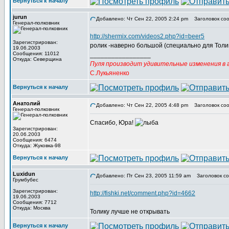
Вернуться к началу
jurun
Добавлено: Чт Сен 22, 2005 2:24 pm
Заголовок соо
Генерал-полковник
http://shermix.com/videos2.php?id=beer5
Зарегистрирован:
ролик -наверно большой (специально для Толи
19.06.2003
Сообщения: 11012
_________________
Откуда: Северщина
Пуля производит удивительные изменения в г
С.Лукьяненко
Вернуться к началу
Анатолий
Добавлено: Чт Сен 22, 2005 4:48 pm
Заголовок соо
Генерал-полковник
Спасибо, Юра!
Зарегистрирован:
20.06.2003
Сообщения: 6474
Откуда: Жуковка-98
Вернуться к началу
Luxidun
Добавлено: Пт Сен 23, 2005 11:59 am
Заголовок со
Грумбубес
Зарегистрирован:
http://fishki.net/comment.php?id=4662
19.06.2003
Сообщения: 7712
Откуда: Москва
Толику лучше не открывать
Вернуться к началу