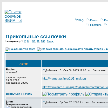
FAQ
Поиск
По
Профиль
Прикольные ссылочки
На страницу
1
,
2
,
3
...
98
,
99
,
100
След.
Автор
Rodion
Добавлено: Вт Сен 06, 2005 12:00 pm
Заголовок со
основной
Зарегистрирован:
http://warnet.ws/img/11/1_mal.jpg
19.06.2003
Сообщения: 28209
http://www.nnm.ru/imagez/gallery/humor/humor
Вернуться к началу
jurun
Добавлено: Ср Сен 07, 2005 9:41 am
Заголовок со
Генерал-полковник