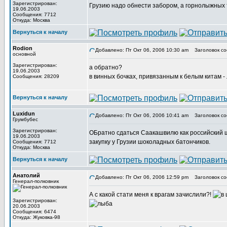
Зарегистрирован:
Грузию надо обнести забором, а горнолыжных
19.06.2003
Сообщения: 7712
Откуда: Москва
Вернуться к началу
Rodion
Добавлено: Пт Окт 06, 2006 10:30 am
Заголовок со
основной
Зарегистрирован:
а обратно?
19.06.2003
в винных бочках, привязанным к белым китам 
Сообщения: 28209
Вернуться к началу
Luxidun
Добавлено: Пт Окт 06, 2006 10:41 am
Заголовок со
Грумбубес
Зарегистрирован:
ОБратно сдаться Саакашвилю как российский ш
19.06.2003
закупку у Грузии шоколадных батончиков.
Сообщения: 7712
Откуда: Москва
Вернуться к началу
Анатолий
Добавлено: Пт Окт 06, 2006 12:59 pm
Заголовок со
Генерал-полковник
А с какой стати меня к врагам зачислили?!
Зарегистрирован:
20.06.2003
Сообщения: 6474
Откуда: Жуковка-98