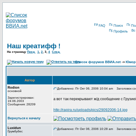
FAQ
Поиск
По
Профиль
Наш креатифф !
На страницу
Пред.
1
,
2
,
3
,
4
След.
Список форумов ВВИА.net
->
Юмор
Автор
Rodion
Добавлено: Пт Окт 06, 2006 10:04 am
Заголовок со
основной
Зарегистрирован:
а вот так перекрывают ж/д сообщение с Грузие
19.06.2003
Сообщения: 28209
http://rapira.ru/uploads/pics/29092006-14.jpg
Вернуться к началу
Luxidun
Добавлено: Пт Окт 06, 2006 10:28 am
Заголовок со
Грумбубес