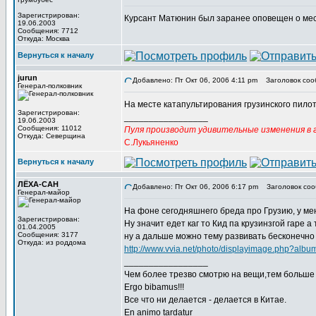
Зарегистрирован:
Курсант Матюнин был заранее оповещен о мест
19.06.2003
Сообщения: 7712
Откуда: Москва
Вернуться к началу
jurun
Добавлено: Пт Окт 06, 2006 4:11 pm
Заголовок соо
Генерал-полковник
На месте катапультирования грузинского пило
Зарегистрирован:
_________________
19.06.2003
Сообщения: 11012
Пуля производит удивительные изменения в г
Откуда: Северщина
С.Лукьяненко
Вернуться к началу
ЛЁХА-САН
Добавлено: Пт Окт 06, 2006 6:17 pm
Заголовок соо
Генерал-майор
На фоне сегодняшнего бреда про Грузию, у мен
Зарегистрирован:
Ну значит едет каг то Кид па крузинзгой гаре а т
01.04.2005
Сообщения: 3177
ну а дальше можно тему развивать бесконечно
Откуда: из роддома
http://www.vvia.net/photo/displayimage.php?alb
_________________
Чем более трезво смотрю на вещи,тем больше 
Ergo bibamus!!!
Все что ни делается - делается в Китае.
En animo tardatur