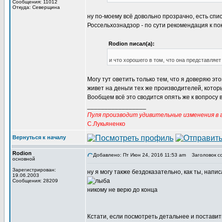
Сообщения: 11012
Откуда: Северщина
ну по-моему всё довольно прозрачно, есть спи
Россельхознадзор - по сути рекомендация к пок
Rodion писал(а):
и что хорошего в том, что она представляет
Могу тут оветить только тем, что я доверяю эт
живет на деньги тех же производителей, которы
Вообщем всё это сводится опять же к вопросу 
_________________
Пуля производит удивительные изменения в г
С.Лукьяненко
Вернуться к началу
Rodion
Добавлено: Пт Июн 24, 2016 11:53 am
Заголовок с
основной
Зарегистрирован:
ну я могу также бездоказательно, как ты, напи
19.06.2003
Сообщения: 28209
никому не верю до конца
Кстати, если посмотреть детальнее и поставить