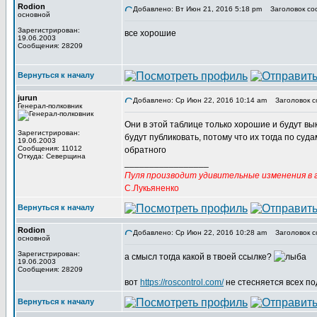
Rodion
Добавлено: Вт Июн 21, 2016 5:18 pm
Заголовок со
основной
Зарегистрирован:
все хорошие
19.06.2003
Сообщения: 28209
Вернуться к началу
jurun
Добавлено: Ср Июн 22, 2016 10:14 am
Заголовок с
Генерал-полковник
Они в этой таблице только хорошие и будут вык
Зарегистрирован:
будут публиковать, потому что их тогда по суда
19.06.2003
Сообщения: 11012
обратного
Откуда: Северщина
_________________
Пуля производит удивительные изменения в г
С.Лукьяненко
Вернуться к началу
Rodion
Добавлено: Ср Июн 22, 2016 10:28 am
Заголовок с
основной
Зарегистрирован:
а смысл тогда какой в твоей ссылке?
19.06.2003
Сообщения: 28209
вот
https://roscontrol.com/
не стесняется всех по
Вернуться к началу