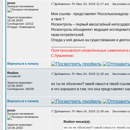
jurun
Добавлено: Пт Июн 24, 2016 11:17 am
Заголовок с
Генерал-полковник
Моя ссылка - представляет Россельхознадзор- 
Зарегистрирован:
а твоя ?
19.06.2003
Сообщения: 11012
Росконтроль – первый масштабный негосударств
Откуда: Северщина
Росконтроль объединяет ведущие исследовате
прав потребителей.
Откуда у неё деньги на существование и деяте
_________________
Пуля производит удивительные изменения в г
С.Лукьяненко
Вернуться к началу
Rodion
Добавлено: Пт Июн 24, 2016 11:20 am
Заголовок с
основной
Зарегистрирован:
но ты не объяснил? какой смысл в твоей ссыл
19.06.2003
и что хорошего в том, что она представляет на
Сообщения: 28209
Вернуться к началу
jurun
Добавлено: Пт Июн 24, 2016 11:45 am
Заголовок с
Генерал-полковник
Rodion писал(а):
Зарегистрирован:
но ты не объяснил? какой смысл в твоей с
19.06.2003