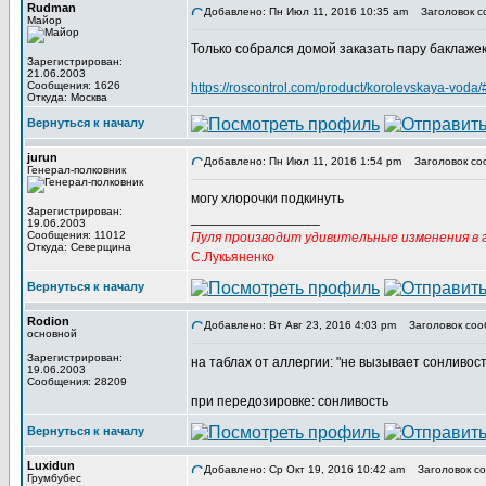
Rudman
Добавлено: Пн Июл 11, 2016 10:35 am
Заголовок с
Майор
Только собрался домой заказать пару баклажек
Зарегистрирован:
21.06.2003
Сообщения: 1626
https://roscontrol.com/product/korolevskaya-voda
Откуда: Москва
Вернуться к началу
jurun
Добавлено: Пн Июл 11, 2016 1:54 pm
Заголовок со
Генерал-полковник
могу хлорочки подкинуть
Зарегистрирован:
_________________
19.06.2003
Сообщения: 11012
Пуля производит удивительные изменения в г
Откуда: Северщина
С.Лукьяненко
Вернуться к началу
Rodion
Добавлено: Вт Авг 23, 2016 4:03 pm
Заголовок соо
основной
Зарегистрирован:
на таблах от аллергии: "не вызывает сонливост
19.06.2003
Сообщения: 28209
при передозировке: сонливость
Вернуться к началу
Luxidun
Добавлено: Ср Окт 19, 2016 10:42 am
Заголовок со
Грумбубес