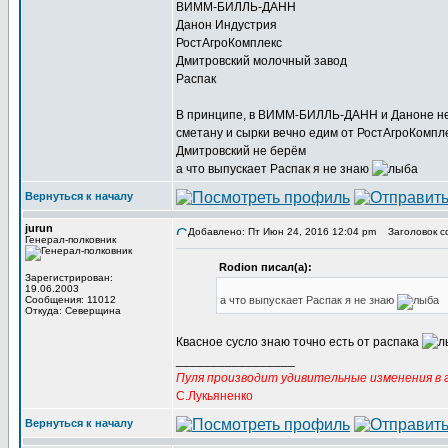
ВИММ-БИЛЛЬ-ДАНН
Данон Индустрия
РостАгроКомплекс
Дмитровский молочный завод
Распак
В принципе, в ВИММ-БИЛЛЬ-ДАНН и Даноне н
сметану и сырки вечно едим от РостАгроКомпл
Дмитровский не берём
а что выпускает Распак я не знаю
Вернуться к началу
jurun
Добавлено: Пт Июн 24, 2016 12:04 pm
Заголовок с
Генерал-полковник
Rodion писал(а):
Зарегистрирован:
19.06.2003
Сообщения: 11012
а что выпускает Распак я не знаю
Откуда: Северщина
Квасное сусло знаю точно есть от распака
_________________
Пуля производит удивительные изменения в г
С.Лукьяненко
Вернуться к началу