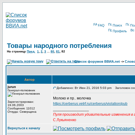
FAQ
Поиск
По
Профиль
Товары народного потребления
На страницу
Пред.
1
,
2
,
3
...
80
,
81
,
82
Список форумов ВВИА.net
->
Слов
Автор
jurun
Добавлено: Вт Июн 21, 2016 5:03 pm
Заголовок со
Генерал-полковник
Молоко и пр.. молочка
Зарегистрирован:
https://cerberus.vetrf.ru/cerberus/violation/pub
19.06.2003
Сообщения: 11012
_________________
Откуда: Северщина
Пуля производит удивительные изменения в г
С.Лукьяненко
Вернуться к началу