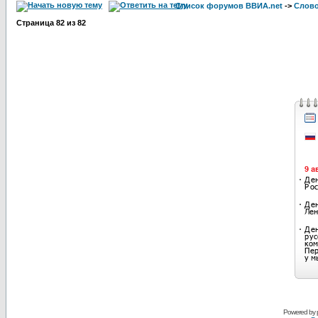
Список форумов ВВИА.net
->
Слов
Страница
82
из
82
Powered by