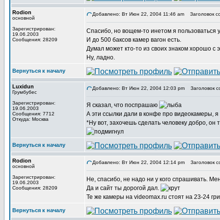
Rodion
Добавлено: Вт Июн 22, 2004 11:46 am
Заголовок с
основной
Зарегистрирован:
Спасибо, но вощем-то инетом я пользоваться 
19.06.2003
И до 500 баксов камер вагон есть.
Сообщения: 28209
Думал может кто-то из своих знаком хорошо с э
Ну, ладно.
Вернуться к началу
Luxidun
Добавлено: Вт Июн 22, 2004 12:03 pm
Заголовок с
Грумбубес
Зарегистрирован:
Я сказал, что поспрашаю
19.06.2003
А эти ссылки дали в конфе про видеокамеры, я 
Сообщения: 7712
Откуда: Москва
*Ну вот, захочешь сделать человеку добро, он 
Вернуться к началу
Rodion
Добавлено: Вт Июн 22, 2004 12:14 pm
Заголовок с
основной
Зарегистрирован:
Не, спасибо, не надо ни у кого спрашивать. 
19.06.2003
Да и сайт ты дорогой дал.
Сообщения: 28209
Те же камеры на videomax.ru стоят на 23-24 гр
Вернуться к началу