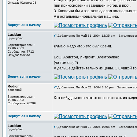
2. Шуттер (или как там его?) - короче, основн
Откуда: Жуковка-98
при прикосновении задницей, ногой, и проч.
3. Кнопочки бы я все-акти сделал полностью с
А в остальном - нормальная машина.
Вернуться к началу
Luxidun
Добавлено: Пн Май 31, 2004 12:35 pm
Заголовок с
Грумбубес
Зарегистрирован:
Думаю, надо чтоб это был бренд.
19.06.2003
Сообщения: 7712
Откуда: Москва
Бош, Аристон, Индезит, Электролюкс
(че там еще?)
А дальше действительно из цены. С Сушкой тоже
Вернуться к началу
Rodion
Добавлено: Пн Июн 21, 2004 3:36 pm
Заголовок со
основной
Зарегистрирован:
Кто-нибудь может что-то посоветовать из виде
19.06.2003
Сообщения: 28209
Вернуться к началу
Luxidun
Добавлено: Вт Июн 22, 2004 10:54 am
Заголовок с
Грумбубес
Зарегистрирован: