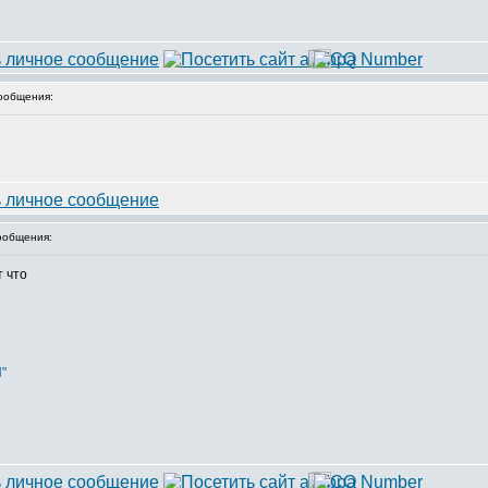
ообщения:
ообщения:
т что
"