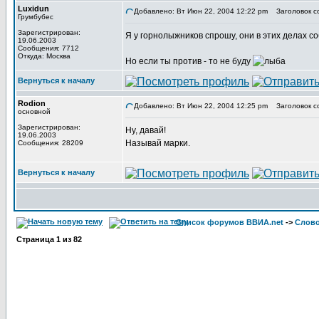
Luxidun
Добавлено: Вт Июн 22, 2004 12:22 pm
Заголовок с
Грумбубес
Зарегистрирован:
Я у горнолыжников спрошу, они в этих делах с
19.06.2003
Сообщения: 7712
Откуда: Москва
Но если ты против - то не буду
Вернуться к началу
Rodion
Добавлено: Вт Июн 22, 2004 12:25 pm
Заголовок с
основной
Зарегистрирован:
Ну, давай!
19.06.2003
Называй марки.
Сообщения: 28209
Вернуться к началу
Список форумов ВВИА.net
->
Слов
Страница
1
из
82