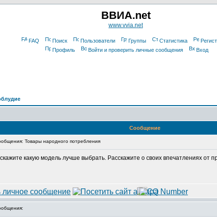
ВВИА.net
www.vvia.net
FAQ
Поиск
Пользователи
Группы
Статистика
Регис
Профиль
Войти и проверить личные сообщения
Вход
облудие
Сообщение
общения: Товары народного потребления
ажите какую модель лучше выбрать. Расскажите о своих впечатлениях от при
ообщения: