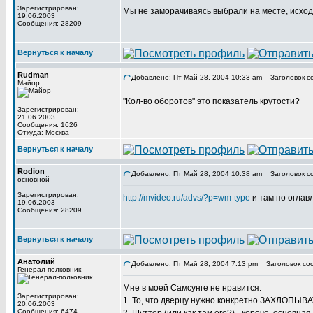
Зарегистрирован:
Мы не заморачиваясь выбрали на месте, исходя
19.06.2003
Сообщения: 28209
Вернуться к началу
Rudman
Добавлено: Пт Май 28, 2004 10:33 am
Заголовок с
Майор
"Кол-во оборотов" это показатель крутости?
Зарегистрирован:
21.06.2003
Сообщения: 1626
Откуда: Москва
Вернуться к началу
Rodion
Добавлено: Пт Май 28, 2004 10:38 am
Заголовок с
основной
Зарегистрирован:
http://mvideo.ru/advs/?p=wm-type
и там по оглав
19.06.2003
Сообщения: 28209
Вернуться к началу
Анатолий
Добавлено: Пт Май 28, 2004 7:13 pm
Заголовок со
Генерал-полковник
Мне в моей Самсунге не нравится:
Зарегистрирован:
1. То, что дверцу нужно конкретно ЗАХЛОПЫВАТ
20.06.2003
Сообщения: 6474