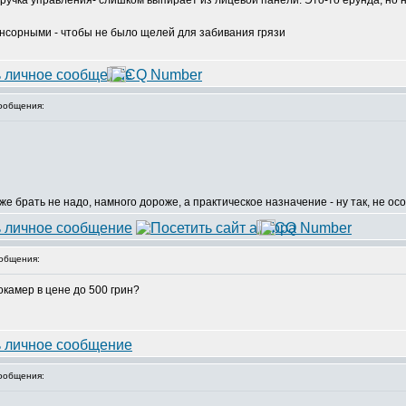
ая ручка управления- слишком выпирает из лицевой панели. Это-то ерунда, но
енсорными - чтобы не было щелей для забивания грязи
ообщения:
 брать не надо, намного дороже, а практическое назначение - ну так, не осо
общения:
окамер в цене до 500 грин?
ообщения: