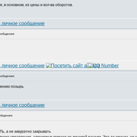
, в основном, из цены и кол-ва оборотов.
ообщения:
ообщения:
лению позырь
общения:
Ь, а не аккуратно закрывать