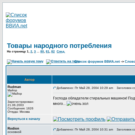
Товары народного потребления
На страницу
1
,
2
,
3
...
80
,
81
,
82
След.
Список форумов ВВИА.net
->
Слов
Автор
Rudman
Добавлено: Пт Май 28, 2004 10:29 am
Заголовок со
Майор
Господа обладатели стиральных машинок! Подск
Зарегистрирован:
много...
21.06.2003
Сообщения: 1626
Откуда: Москва
Вернуться к началу
Rodion
Добавлено: Пт Май 28, 2004 10:31 am
Заголовок с
основной