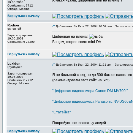
А какая нужна, цифровая или на пленку ?
19.06.2003
Сообщения: 7712
Откуда: Москва
Вернуться к началу
Rodion
Добавлено: Вт Июн 22, 2004 10:59 am
Заголовок с
основной
Зарегистрирован:
Цифровая на плёнку.
19.06.2003
Вощем, скорее всего mini-DV.
Сообщения: 28209
Вернуться к началу
Luxidun
Добавлено: Вт Июн 22, 2004 11:21 am
Заголовок с
Грумбубес
Зарегистрирован:
Я не большой спец, но до 500 баксов нашел во
19.06.2003
(рекомендовали этот сайт на ixbt)
Сообщения: 7712
Откуда: Москва
"Цифровая видеокамера Canon DM-MV700i"
"Цифровая видеокамера Panasonic NV-DS60EN
"Статейка"
Попробую поспрашать у людей
Вернуться к началу