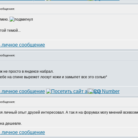
ообщения:
умею.
той темой...
ообщения:
ж не просто в яндексе набрал.
тебе на спине вырежет лоскут кожи и замыпет все это солью*
ообщения:
Меня личный опыт друзей интересовал. А так я на форумах могу мнений всев
ина дешевле.