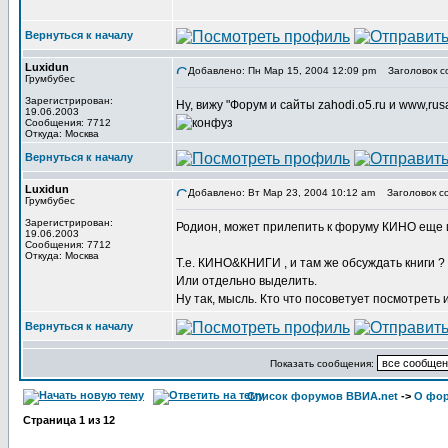
Вернуться к началу
Luxidun
Добавлено: Пн Мар 15, 2004 12:09 pm
Заголовок с
Грумбубес
Зарегистрирован:
Ну, вижу "Форум и сайты zahodi.o5.ru и www,rus
19.06.2003
Сообщения: 7712
Откуда: Москва
Вернуться к началу
Luxidun
Добавлено: Вт Мар 23, 2004 10:12 am
Заголовок с
Грумбубес
Зарегистрирован:
Родион, может прилепить к форуму КИНО еще
19.06.2003
Сообщения: 7712
Откуда: Москва
Т.е. КИНО&КНИГИ , и там же обсуждать книги ?
Или отдельно выделить.
Ну так, мысль. Кто что посоветует посмотреть и 
Вернуться к началу
Показать сообщения:
Список форумов ВВИА.net
->
О фор
Страница
1
из
12