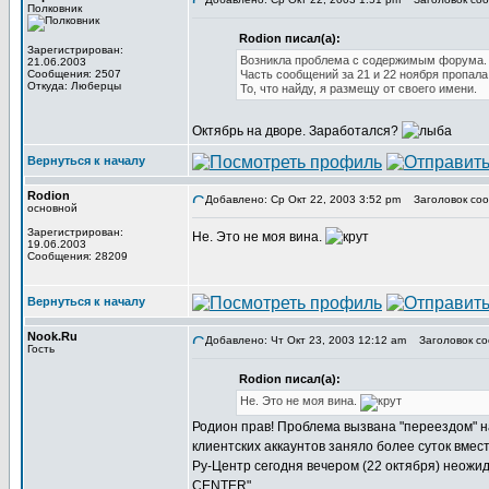
Полковник
Rodion писал(а):
Зарегистрирован:
Возникла проблема с содержимым форума.
21.06.2003
Сообщения: 2507
Часть сообщений за 21 и 22 ноября пропала
Откуда: Люберцы
То, что найду, я размещу от своего имени.
Октябрь на дворе. Заработался?
Вернуться к началу
Rodion
Добавлено: Ср Окт 22, 2003 3:52 pm
Заголовок соо
основной
Зарегистрирован:
Не. Это не моя вина.
19.06.2003
Сообщения: 28209
Вернуться к началу
Nook.Ru
Добавлено: Чт Окт 23, 2003 12:12 am
Заголовок со
Гость
Rodion писал(а):
Не. Это не моя вина.
Родион прав! Проблема вызвана "переездом" н
клиентских аккаунтов заняло более суток вмес
Ру-Центр сегодня вечером (22 октября) неожи
CENTER"...