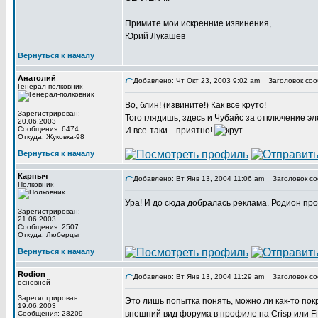
Примите мои искренние извинения,
Юрий Лукашев
Вернуться к началу
Анатолий
Добавлено: Чт Окт 23, 2003 9:02 am
Заголовок соо
Генерал-полковник
Во, блин! (извините!) Как все круто!
Зарегистрирован:
Того глядишь, здесь и Чубайс за отключение э
20.06.2003
Сообщения: 6474
И все-таки... приятно!
Откуда: Жуковка-98
Вернуться к началу
Карпыч
Добавлено: Вт Янв 13, 2004 11:06 am
Заголовок со
Полковник
Ура! И до сюда добралась реклама. Родион п
Зарегистрирован:
21.06.2003
Сообщения: 2507
Откуда: Люберцы
Вернуться к началу
Rodion
Добавлено: Вт Янв 13, 2004 11:29 am
Заголовок со
основной
Зарегистрирован:
Это лишь попытка понять, можно ли как-то пок
19.06.2003
внешний вид форума в профиле на Crisp или Fis
Сообщения: 28209