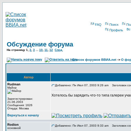
FAQ
Поиск
По
Профиль
Обсуждение форума
На страницу
1
,
2
,
3
...
10
,
11
,
12
След.
Список форумов ВВИА.net
->
О фор
Автор
Rudman
Добавлено: Пн Июл 07, 2003 9:26 am
Заголовок со
Майор
Хотелось бы зарядить что-то типа галереи уч
Зарегистрирован:
21.06.2003
Сообщения: 1626
Откуда: Москва
Вернуться к началу
Rodion
Добавлено: Пн Июл 07, 2003 9:33 am
Заголовок со
основной