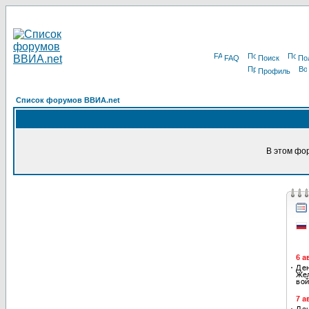
FAQ
Поиск
По
Профиль
Список форумов ВВИА.net
В этом фо