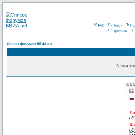
FAQ
Поиск
По
Профиль
Список форумов ВВИА.net
В этом фо