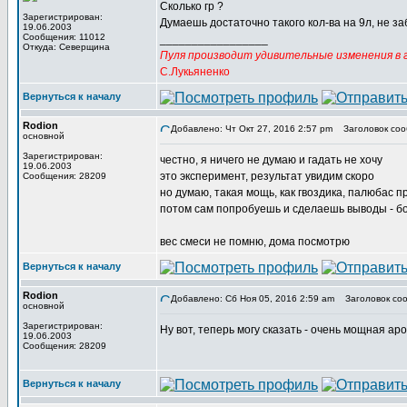
Сколько гр ?
Зарегистрирован:
Думаешь достаточно такого кол-ва на 9л, не за
19.06.2003
Сообщения: 11012
_________________
Откуда: Северщина
Пуля производит удивительные изменения в г
С.Лукьяненко
Вернуться к началу
Rodion
Добавлено: Чт Окт 27, 2016 2:57 pm
Заголовок соо
основной
Зарегистрирован:
честно, я ничего не думаю и гадать не хочу
19.06.2003
это эксперимент, результат увидим скоро
Сообщения: 28209
но думаю, такая мощь, как гвоздика, палюбас п
потом сам попробуешь и сделаешь выводы - б
вес смеси не помню, дома посмотрю
Вернуться к началу
Rodion
Добавлено: Сб Ноя 05, 2016 2:59 am
Заголовок соо
основной
Зарегистрирован:
Ну вот, теперь могу сказать - очень мощная ар
19.06.2003
Сообщения: 28209
Вернуться к началу