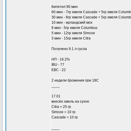
Кипятил 90 мин
60 мин - 7гр хмеля Cascade + 5гр хмеля Colum
30 мин - 8гр хмеля Cascade + 5гр хмеля Columb
10 мин - ирландский мох
8 мин - 5гр хмеля Columbus
5 мин - 12гр хмеля Simcoe
3 мин - 15гр хмеля Citra
Получено 9.1 л сусла
НП - 16.2%
IBU - 77
EBC - 22
2 недели брожения при 18С
____
17.01
внесён хмель на сухое
Citra = 25 гр
Simcoe = 10 гр
Cascade = 10 гр
____