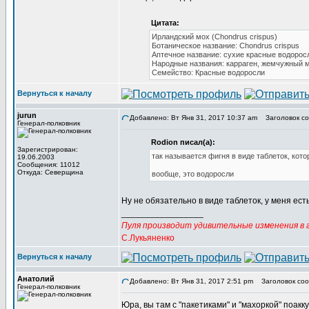
Цитата:
Ирландский мох (Chondrus crispus)
Ботаническое название: Chondrus crispus
Аптечное название: сухие красные водоросл
Народные названия: карраген, жемчужный м
Семейство: Красные водоросли
Вернуться к началу
jurun
Добавлено: Вт Янв 31, 2017 10:37 am
Заголовок со
Генерал-полковник
Rodion писал(а):
Зарегистрирован:
так называется фигня в виде таблеток, кото
19.06.2003
Сообщения: 11012
Откуда: Северщина
вообще, это водоросли
Ну не обязательно в виде таблеток, у меня есть
_________________
Пуля производит удивительные изменения в г
С.Лукьяненко
Вернуться к началу
Анатолий
Добавлено: Вт Янв 31, 2017 2:51 pm
Заголовок соо
Генерал-полковник
Юра, вы там с "пакетиками" и "махоркой" поакк