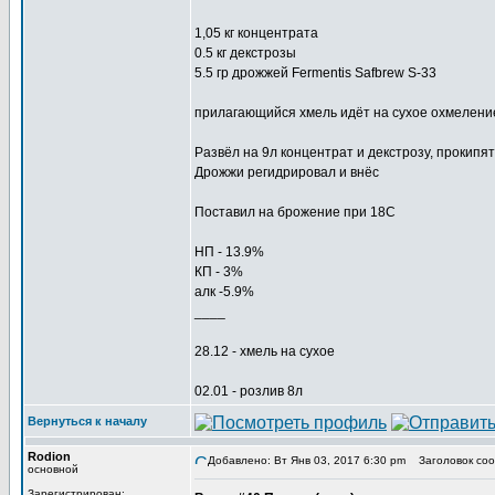
1,05 кг концентрата
0.5 кг декстрозы
5.5 гр дрожжей Fermentis Safbrew S-33
прилагающийся хмель идёт на сухое охмелени
Развёл на 9л концентрат и декстрозу, прокипят
Дрожжи регидрировал и внёс
Поставил на брожение при 18C
НП - 13.9%
КП - 3%
алк -5.9%
____
28.12 - хмель на сухое
02.01 - розлив 8л
Вернуться к началу
Rodion
Добавлено: Вт Янв 03, 2017 6:30 pm
Заголовок соо
основной
Зарегистрирован: