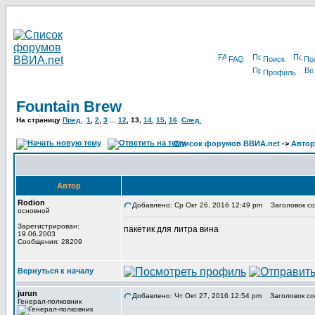
FAQ
Поиск
По
Профиль
Fountain Brew
На страницу
Пред.
1
,
2
,
3
...
12
,
13
,
14
,
15
,
16
След.
Список форумов ВВИА.net
->
Автор
Автор
Rodion
Добавлено: Ср Окт 26, 2016 12:49 pm
Заголовок со
основной
Зарегистрирован:
пакетик для литра вина
19.06.2003
Сообщения: 28209
Вернуться к началу
jurun
Добавлено: Чт Окт 27, 2016 12:54 pm
Заголовок со
Генерал-полковник