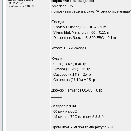
Варка #40 Прачка (клон)
19.06.2003
American IPA
Сообщения: 28209
по мотивам рецепта Jaws "Атомная прачечная
Солода:
. Chateau Pilsner, 3.2 EBC = 2.9 кг
. Viking Malt Melanoidin, 60 = 0.15 кг
. Dingemans Special B, 300 EBC = 0.1 кг
Итого: 3.15 кг солода
Хмели
. Citra (13.4%) = 40 гр
. Simcoe (11.4%) = 25 гр
. Cascade (7.1%) = 25 гр
. Columbus (16.1%) = 15 гр
Дрожжи Fermentis US-05 = 6 гр
_____
Затирал в 9.3л
. 60 мин на 65С
. 15 мин на 75С (отваркой 3.3л)
Промывал 6.6л при температуре 78C