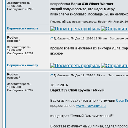
Зарегистрирован:
попробовал
Варка #38 Winter Warmer
19.06.2003
специй получилось то, что надо! в меру
Сообщения: 28209
пиво слегка кисловато, послаще бы, но неплохо
Последний раз редактировалось: Rodion (Чт Янв 19, 20
Вернуться к началу
Rodion
Добавлено: Пн Дек 19, 2016 12:56 am
Заголовок со
основной
Зарегистрирован:
прошло время и кислинка из винтера ушла, хо
19.06.2003
вкусное
Сообщения: 28209
Вернуться к началу
Rodion
Добавлено: Пн Дек 19, 2016 1:29 am
Заголовок соо
основной
Зарегистрирован:
18.12.2016
19.06.2003
Варка #39 Своя Кружка Тёмный
Сообщения: 28209
Варка из ингредиентов и по инструкции
Своя К
предоставлено
www.pivovarnya.ru
концентрат "Темный Эль охмеленный"
В составе комплект на 23 л пива, сделал проп