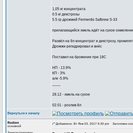
1,05 кг концентрата
0.5 кг декстрозы
5.5 гр дрожжей Fermentis Safbrew S-33
прилагающийся хмель идёт на сухое охмелени
Развёл на 9л концентрат и декстрозу, прокипят
Дрожжи регидрировал и внёс
Поставил на брожение при 18C
НП - 13.9%
КП - 3%
алк -5.9%
____
28.12 - хмель на сухое
02.01 - розлив 8л
Вернуться к началу
Rodion
Добавлено: Вт Янв 03, 2017 6:30 pm
Заголовок соо
основной
Зарегистрирован: