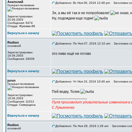
Анатолий
Добавлено: Вс Ноя 06, 2016 12:48 pm
Заголовок со
Генерал-полковник
Эх, а мы её так и не попробовали!
Зарегистрирован:
Ну, подождем еще годик!
20.06.2003
Сообщения: 6474
Откуда: Жуковка-98
Вернуться к началу
Rodion
Добавлено: Пн Ноя 07, 2016 12:10 am
Заголовок со
основной
Зарегистрирован:
это пиво ещё не готово
19.06.2003
Сообщения: 28209
Вернуться к началу
jurun
Добавлено: Чт Ноя 10, 2016 10:40 am
Заголовок со
Генерал-полковник
Пей водку, Толик
Зарегистрирован:
_________________
19.06.2003
Сообщения: 11012
Пуля производит удивительные изменения в г
Откуда: Северщина
С.Лукьяненко
Вернуться к началу
Rodion
Добавлено: Пн Ноя 28, 2016 1:29 am
Заголовок соо
основной