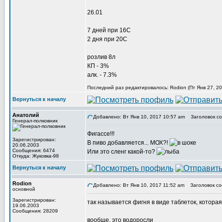
26.01
7 дней при 16С
2 дня при 20С
розлив 8л
КП - 3%
алк. - 7.3%
Последний раз редактировалось: Rodion (Пт Янв 27, 20
Вернуться к началу
Анатолий
Добавлено: Вт Янв 10, 2017 10:57 am
Заголовок со
Генерал-полковник
Фигассе!!!
Зарегистрирован:
В пиво добавляется... МОХ?!
20.06.2003
Сообщения: 6474
Или это сленг какой-то?
Откуда: Жуковка-98
Вернуться к началу
Rodion
Добавлено: Вт Янв 10, 2017 11:52 am
Заголовок со
основной
Зарегистрирован:
так называется фигня в виде таблеток, которая
19.06.2003
Сообщения: 28209
вообще, это водоросли