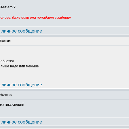
бьёт его ?
олове, даже если она попадает в задницу.
бщения:
робьется
ольше надо или меньше
бщения:
оматика специй