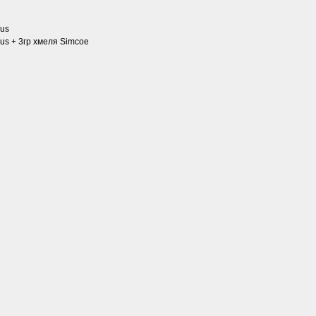
bus
us + 3гр хмеля Simcoe