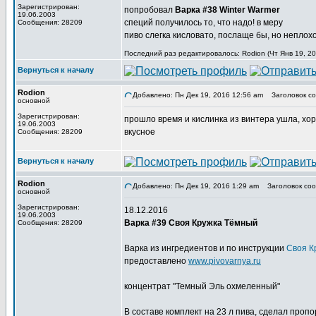
Зарегистрирован:
попробовал
Варка #38 Winter Warmer
19.06.2003
специй получилось то, что надо! в меру
Сообщения: 28209
пиво слегка кисловато, послаще бы, но неплохо
Последний раз редактировалось: Rodion (Чт Янв 19, 20
Вернуться к началу
Rodion
Добавлено: Пн Дек 19, 2016 12:56 am
Заголовок со
основной
Зарегистрирован:
прошло время и кислинка из винтера ушла, хо
19.06.2003
вкусное
Сообщения: 28209
Вернуться к началу
Rodion
Добавлено: Пн Дек 19, 2016 1:29 am
Заголовок соо
основной
Зарегистрирован:
18.12.2016
19.06.2003
Варка #39 Своя Кружка Тёмный
Сообщения: 28209
Варка из ингредиентов и по инструкции
Своя К
предоставлено
www.pivovarnya.ru
концентрат "Темный Эль охмеленный"
В составе комплект на 23 л пива, сделал проп