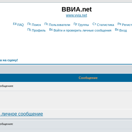
ВВИА.net
www.vvia.net
FAQ
Поиск
Пользователи
Группы
Статистика
Регис
Профиль
Войти и проверить личные сообщения
Вход
а на сцену!
Сообщение
общения:
общения: