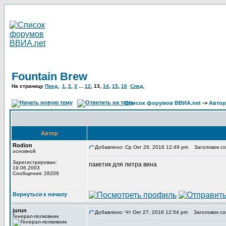
Fountain Brew
На страницу
Пред.
1
,
2
,
3
...
12
,
13
,
14
,
15
,
16
След.
Список форумов ВВИА.net
->
Автор
Автор
Rodion
Добавлено: Ср Окт 26, 2016 12:49 pm
Заголовок со
основной
Зарегистрирован:
пакетик для литра вина
19.06.2003
Сообщения: 28209
Вернуться к началу
jurun
Добавлено: Чт Окт 27, 2016 12:54 pm
Заголовок со
Генерал-полковник