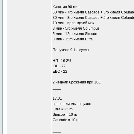
Кипятил 90 мин
60 мин - 7гр хмеля Cascade + 5гр хмеля Colum
30 мин - 8гр хмеля Cascade + 5гр хмеля Columb
10 мин - ирландский мох
8 мин - 5гр хмеля Columbus
5 мин - 12гр хмеля Simcoe
3 мин - 15гр хмеля Citra
Получено 9.1 л сусла
НП - 16.2%
IBU - 77
EBC - 22
2 недели брожения при 18С
____
17.01
внесён хмель на сухое
Citra = 25 гр
Simcoe = 10 гр
Cascade = 10 гр
____