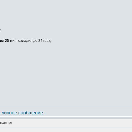
е
ил 25 мин, охладил до 24 град
бщения: