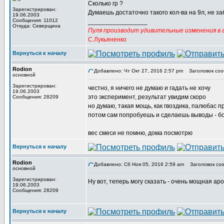
Сколько гр ?
Зарегистрирован:
Думаешь достаточно такого кол-ва на 9л, не за
19.06.2003
Сообщения: 11012
_________________
Откуда: Северщина
Пуля производит удивительные изменения в г
С.Лукьяненко
Вернуться к началу
Rodion
Добавлено: Чт Окт 27, 2016 2:57 pm
Заголовок соо
основной
Зарегистрирован:
честно, я ничего не думаю и гадать не хочу
19.06.2003
это эксперимент, результат увидим скоро
Сообщения: 28209
но думаю, такая мощь, как гвоздика, палюбас п
потом сам попробуешь и сделаешь выводы - б
вес смеси не помню, дома посмотрю
Вернуться к началу
Rodion
Добавлено: Сб Ноя 05, 2016 2:59 am
Заголовок соо
основной
Зарегистрирован:
Ну вот, теперь могу сказать - очень мощная ар
19.06.2003
Сообщения: 28209
Вернуться к началу