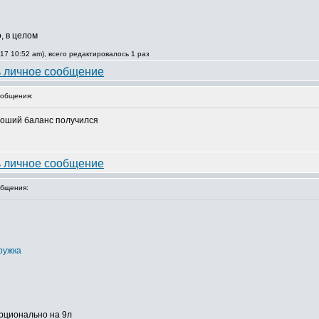
, в целом
17 10:52 am), всего редактировалось 1 раз
общения:
роший баланс получился
бщения:
ружка
орционально на 9л