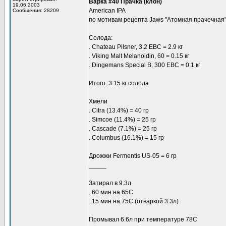
Варка #40 Прачка (клон)
19.06.2003
American IPA
Сообщения: 28209
по мотивам рецепта Jaws "Атомная прачечная
Солода:
. Chateau Pilsner, 3.2 EBC = 2.9 кг
. Viking Malt Melanoidin, 60 = 0.15 кг
. Dingemans Special B, 300 EBC = 0.1 кг
Итого: 3.15 кг солода
Хмели
. Citra (13.4%) = 40 гр
. Simcoe (11.4%) = 25 гр
. Cascade (7.1%) = 25 гр
. Columbus (16.1%) = 15 гр
Дрожжи Fermentis US-05 = 6 гр
_____
Затирал в 9.3л
. 60 мин на 65С
. 15 мин на 75С (отваркой 3.3л)
Промывал 6.6л при температуре 78C