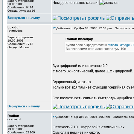
Зарегистрирован:
Чем доволен выше крыши!
20.06.2003
Сообщения: 6474
Откуда: Жуковка-98
Вернуться к началу
Luxidun
Добавлено: Ср Дек 08, 2004 12:53 pm
Заголовок со
Грумбубес
Зарегистрирован:
Rodion писал(а):
19.06.2003
Сообщения: 7712
Купил себе в кредит фотик
Minolta Dimage Z
Откуда: Москва
За пикселями не гнался, хотел зум 10х.
Зум цифровой или оптический ?
У моего 3х - оптический, далее 11х - цифровой.
Здоровенный, чертяга.
Только вот зря там нет функции "серийная съем
Это возможность снимать быстродвижущийся об
Вернуться к началу
Rodion
Добавлено: Ср Дек 08, 2004 1:03 pm
Заголовок соо
основной
Зарегистрирован:
Оптический 10. Цифровой я отключил нах.
19.06.2003
Смысла в нём нет никакого.
Сообщения: 28209