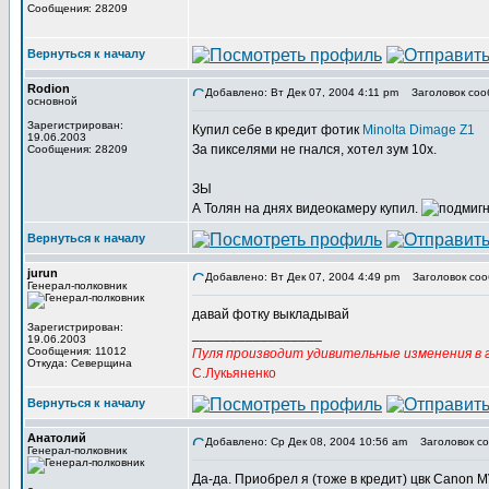
Сообщения: 28209
Вернуться к началу
Rodion
Добавлено: Вт Дек 07, 2004 4:11 pm
Заголовок соо
основной
Зарегистрирован:
Купил себе в кредит фотик
Minolta Dimage Z1
19.06.2003
За пикселями не гнался, хотел зум 10х.
Сообщения: 28209
ЗЫ
А Толян на днях видеокамеру купил.
Вернуться к началу
jurun
Добавлено: Вт Дек 07, 2004 4:49 pm
Заголовок соо
Генерал-полковник
давай фотку выкладывай
Зарегистрирован:
_________________
19.06.2003
Сообщения: 11012
Пуля производит удивительные изменения в г
Откуда: Северщина
С.Лукьяненко
Вернуться к началу
Анатолий
Добавлено: Ср Дек 08, 2004 10:56 am
Заголовок со
Генерал-полковник
Да-да. Приобрел я (тоже в кредит) цвк Canon M