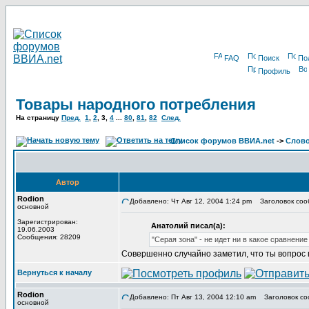
FAQ
Поиск
По
Профиль
Товары народного потребления
На страницу
Пред.
1
,
2
,
3
,
4
...
80
,
81
,
82
След.
Список форумов ВВИА.net
->
Слов
Автор
Rodion
Добавлено: Чт Авг 12, 2004 1:24 pm
Заголовок соо
основной
Зарегистрирован:
Анатолий писал(а):
19.06.2003
Сообщения: 28209
"Серая зона" - не идет ни в какое сравнени
Совершенно случайно заметил, что ты вопрос п
Вернуться к началу
Rodion
Добавлено: Пт Авг 13, 2004 12:10 am
Заголовок со
основной