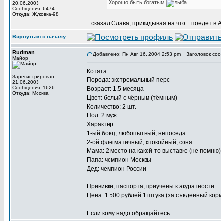
Хорошо быть богатым
20.06.2003
Сообщения: 6474
Откуда: Жуковка-98
...сказал Слава, прикидывая на что... поедет в А
Вернуться к началу
Rudman
Добавлено: Пн Авг 16, 2004 2:53 pm
Заголовок соо
Майор
Котята
Зарегистрирован:
Порода: экстремальный перс
21.06.2003
Сообщения: 1626
Возраст: 1.5 месяца
Откуда: Москва
Цвет: белый с чёрным (тёмным)
Количество: 2 шт.
Пол: 2 муж
Характер:
1-ый боец, любопытный, непоседа
2-ой флегматичный, спокойный, соня
Мама: 2 место на какой-то выставке (не помню)
Папа: чемпион Москвы
Дед: чемпион России
Прививки, паспорта, приучены к акуратности
Цена: 1.500 рублей 1 штука (за съеденный кор
Если кому надо обращайтесь