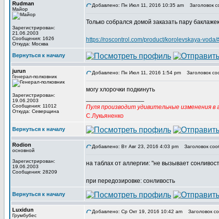
Rudman
Добавлено: Пн Июл 11, 2016 10:35 am
Заголовок с
Майор
Только собрался домой заказать пару баклажек
Зарегистрирован:
21.06.2003
Сообщения: 1626
https://roscontrol.com/product/korolevskaya-voda
Откуда: Москва
Вернуться к началу
jurun
Добавлено: Пн Июл 11, 2016 1:54 pm
Заголовок со
Генерал-полковник
могу хлорочки подкинуть
Зарегистрирован:
_________________
19.06.2003
Сообщения: 11012
Пуля производит удивительные изменения в г
Откуда: Северщина
С.Лукьяненко
Вернуться к началу
Rodion
Добавлено: Вт Авг 23, 2016 4:03 pm
Заголовок соо
основной
Зарегистрирован:
на таблах от аллергии: "не вызывает сонливост
19.06.2003
Сообщения: 28209
при передозировке: сонливость
Вернуться к началу
Luxidun
Добавлено: Ср Окт 19, 2016 10:42 am
Заголовок со
Грумбубес