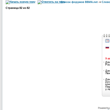
Список форумов ВВИА.net
->
Слов
Страница
82
из
82
Powered by