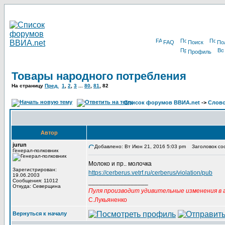
FAQ
Поиск
По
Профиль
Товары народного потребления
На страницу
Пред.
1
,
2
,
3
...
80
,
81
,
82
Список форумов ВВИА.net
->
Слов
Автор
jurun
Добавлено: Вт Июн 21, 2016 5:03 pm
Заголовок со
Генерал-полковник
Молоко и пр.. молочка
Зарегистрирован:
https://cerberus.vetrf.ru/cerberus/violation/pub
19.06.2003
Сообщения: 11012
_________________
Откуда: Северщина
Пуля производит удивительные изменения в г
С.Лукьяненко
Вернуться к началу