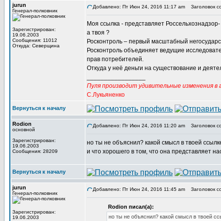
jurun
Добавлено: Пт Июн 24, 2016 11:17 am
Заголовок с
Генерал-полковник
Моя ссылка - представляет Россельхознадзор- 
Зарегистрирован:
а твоя ?
19.06.2003
Сообщения: 11012
Росконтроль – первый масштабный негосударств
Откуда: Северщина
Росконтроль объединяет ведущие исследовате
прав потребителей.
Откуда у неё деньги на существование и деяте
_________________
Пуля производит удивительные изменения в г
С.Лукьяненко
Вернуться к началу
Rodion
Добавлено: Пт Июн 24, 2016 11:20 am
Заголовок с
основной
Зарегистрирован:
но ты не объяснил? какой смысл в твоей ссыл
19.06.2003
и что хорошего в том, что она представляет на
Сообщения: 28209
Вернуться к началу
jurun
Добавлено: Пт Июн 24, 2016 11:45 am
Заголовок с
Генерал-полковник
Rodion писал(а):
Зарегистрирован:
но ты не объяснил? какой смысл в твоей с
19.06.2003