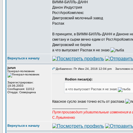
ВИММ-БИЛЛЬ-ДАНН
Данон Индустрия
РостАгроКомплекс
Дмитровский молочный завод
Распак
В принципе, в ВИММ-БИЛЛЬ-ДАНН и Даноне н
сметану и сырки вечно едим от РостАгроКомпл
Дмитровский не берём
а что выпускает Распак я не знаю
Вернуться к началу
jurun
Добавлено: Пт Июн 24, 2016 12:04 pm
Заголовок с
Генерал-полковник
Rodion писал(а):
Зарегистрирован:
19.06.2003
Сообщения: 11012
а что выпускает Распак я не знаю
Откуда: Северщина
Квасное сусло знаю точно есть от распака
_________________
Пуля производит удивительные изменения в г
С.Лукьяненко
Вернуться к началу