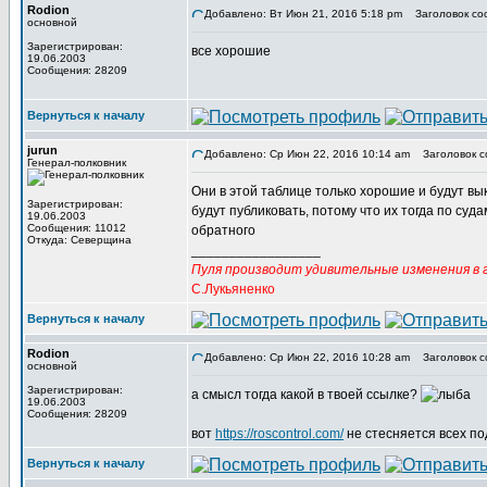
Rodion
Добавлено: Вт Июн 21, 2016 5:18 pm
Заголовок со
основной
Зарегистрирован:
все хорошие
19.06.2003
Сообщения: 28209
Вернуться к началу
jurun
Добавлено: Ср Июн 22, 2016 10:14 am
Заголовок с
Генерал-полковник
Они в этой таблице только хорошие и будут вык
Зарегистрирован:
будут публиковать, потому что их тогда по суда
19.06.2003
Сообщения: 11012
обратного
Откуда: Северщина
_________________
Пуля производит удивительные изменения в г
С.Лукьяненко
Вернуться к началу
Rodion
Добавлено: Ср Июн 22, 2016 10:28 am
Заголовок с
основной
Зарегистрирован:
а смысл тогда какой в твоей ссылке?
19.06.2003
Сообщения: 28209
вот
https://roscontrol.com/
не стесняется всех по
Вернуться к началу