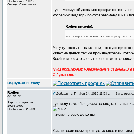
Сообщения: 11012
Откуда: Северщина
ну по-моему всё довольно прозрачно, есть спи
Россельхознадзор - по сути рекомендация к пок
Rodion писал(а):
и что хорошего в том, что она представляет
Могу тут оветить только тем, что я доверяю эт
живет на деньги тех же производителей, которы
Вообщем всё это сводится опять же к вопросу 
_________________
Пуля производит удивительные изменения в г
С.Лукьяненко
Вернуться к началу
Rodion
Добавлено: Пт Июн 24, 2016 11:53 am
Заголовок с
основной
Зарегистрирован:
ну я могу также бездоказательно, как ты, напи
19.06.2003
Сообщения: 28209
никому не верю до конца
Кстати, если посмотреть детальнее и поставить