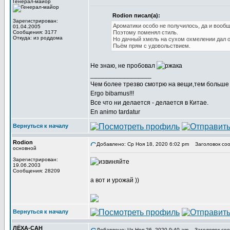
Генерал-майор
Rodion писал(а):
Зарегистрирован:
Ароматики особо не получилось, да и вообще
01.04.2005
Сообщения: 3177
Поэтому поменял стиль.
Откуда: из роддома
Но дачный хмель на сухом охмелении дал о
Пьём прям с удовольствием.
Не знаю, не пробовал
_________________
Чем более трезво смотрю на вещи,тем больше 
Ergo bibamus!!!
Все что ни делается - делается в Китае.
En animo tardatur
Вернуться к началу
Rodion
Добавлено: Ср Ноя 18, 2020 6:02 pm
Заголовок соо
основной
Зарегистрирован:
19.06.2003
Сообщения: 28209
а вот и урожай ))
Вернуться к началу
ЛЁХА-САН
Добавлено: Чт Ноя 26, 2020 9:40 am
Заголовок соо