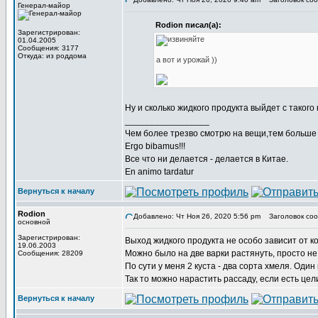
Генерал-майор
Rodion писал(а):
Зарегистрирован:
01.04.2005
Сообщения: 3177
Откуда: из роддома
а вот и урожай ))
Ну и сколько жидкого продукта выйдет с таког
_________________
Чем более трезво смотрю на вещи,тем больше 
Ergo bibamus!!!
Все что ни делается - делается в Китае.
En animo tardatur
Вернуться к началу
Rodion
Добавлено: Чт Ноя 26, 2020 5:56 pm
Заголовок соо
основной
Зарегистрирован:
Выход жидкого продукта не особо зависит от ко
19.06.2003
Можно было на две варки растянуть, просто не
Сообщения: 28209
По сути у меня 2 куста - два сорта хмеля. Один 
Так то можно нарастить рассаду, если есть цели
Вернуться к началу