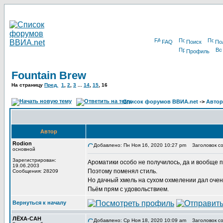
FAQ
Поиск
По
Профиль
Fountain Brew
На страницу
Пред.
1
,
2
,
3
...
14
,
15
,
16
Список форумов ВВИА.net
->
Автор
Автор
Rodion
Добавлено: Пн Ноя 16, 2020 10:27 pm
Заголовок со
основной
Зарегистрирован:
Ароматики особо не получилось, да и вообще по
19.06.2003
Поэтому поменял стиль.
Сообщения: 28209
Но дачный хмель на сухом охмелении дал очен
Пьём прям с удовольствием.
Вернуться к началу
ЛЁХА-САН
Добавлено: Ср Ноя 18, 2020 10:09 am
Заголовок со