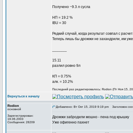
Получено ~9.3 л сусла
НП = 19.2 %
IBU = 30
Редкий случай, когда результат совпал с расче
Теперь лишь бы дрожжи не захандрили, им уже
_______
15.11
разлил ровно 9л
КП = 0.75%
алк. = 10.2%
Последний раз редактировалось: Rodion (Пт Ноя 15, 20
Вернуться к началу
Rodion
Добавлено: Вт Окт 15, 2019 9:19 pm
Заголовок соо
основной
Зарегистрирован:
Дрожжи забродили мошно - пена под крышку
19.06.2003
Уже офигенно пахнет
Сообщения: 28209