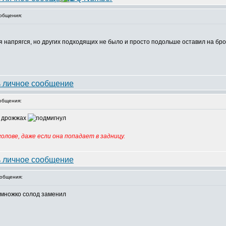
общения:
я напрягся, но других подходящих не было и просто подольше оставил на бр
общения:
а дрожжах
олове, даже если она попадает в задницу.
общения:
немножко солод заменил