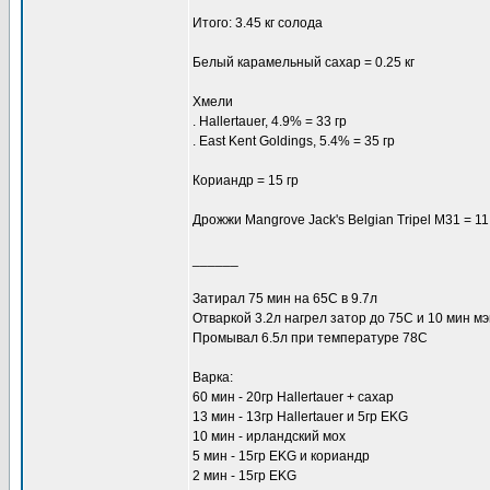
Итого: 3.45 кг солода
Белый карамельный сахар = 0.25 кг
Хмели
. Hallertauer, 4.9% = 33 гр
. East Kent Goldings, 5.4% = 35 гр
Кориандр = 15 гр
Дрожжи Mangrove Jack's Belgian Tripel M31 = 11.
______
Затирал 75 мин на 65С в 9.7л
Отваркой 3.2л нагрел затор до 75С и 10 мин м
Промывал 6.5л при температуре 78C
Варка:
60 мин - 20гр Hallertauer + сахар
13 мин - 13гр Hallertauer и 5гр EKG
10 мин - ирландский мох
5 мин - 15гр EKG и кориандр
2 мин - 15гр EKG