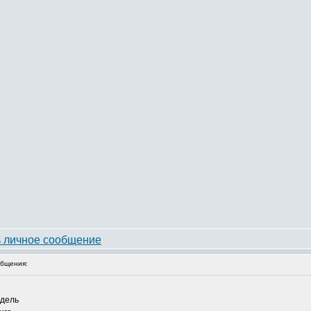
бщения:
едель