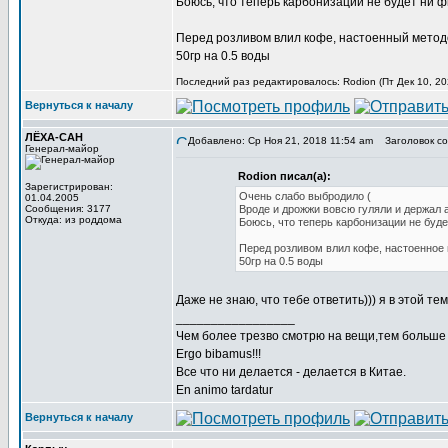
Боюсь, что теперь карбонизации не будет ни ф
Перед розливом влил кофе, настоенный методо
50гр на 0.5 воды
Последний раз редактировалось: Rodion (Пт Дек 10, 20
Вернуться к началу
ЛЁХА-САН
Добавлено: Ср Ноя 21, 2018 11:54 am
Заголовок со
Генерал-майор
Rodion писал(а):
Зарегистрирован:
Очень слабо выбродило (
01.04.2005
Сообщения: 3177
Вроде и дрожжи вовсю гуляли и держал 
Откуда: из роддома
Боюсь, что теперь карбонизации не буде
Перед розливом влил кофе, настоенное 
50гр на 0.5 воды
Даже не знаю, что тебе ответить))) я в этой т
_________________
Чем более трезво смотрю на вещи,тем больше 
Ergo bibamus!!!
Все что ни делается - делается в Китае.
En animo tardatur
Вернуться к началу