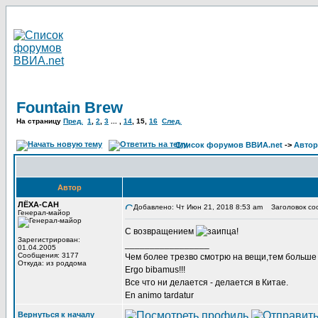
Fountain Brew
На страницу
Пред.
1
,
2
,
3
... ,
14
,
15
,
16
След.
Список форумов ВВИА.net
->
Автор
Автор
ЛЁХА-САН
Добавлено: Чт Июн 21, 2018 8:53 am
Заголовок со
Генерал-майор
С возвращением
Зарегистрирован:
_________________
01.04.2005
Сообщения: 3177
Чем более трезво смотрю на вещи,тем больше 
Откуда: из роддома
Ergo bibamus!!!
Все что ни делается - делается в Китае.
En animo tardatur
Вернуться к началу