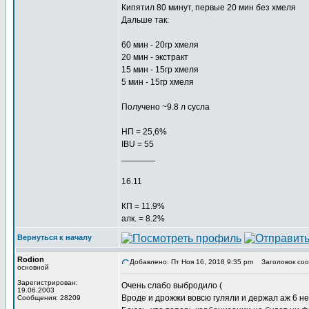
Кипятил 80 минут, первые 20 мин без хмеля
Дальше так:
60 мин - 20гр хмеля
20 мин - экстракт
15 мин - 15гр хмеля
5 мин - 15гр хмеля
Получено ~9.8 л сусла
НП = 25,6%
IBU = 55
_______
16.11
КП = 11.9%
алк. = 8.2%
Вернуться к началу
Rodion
Добавлено: Пт Ноя 16, 2018 9:35 pm
Заголовок соо
основной
Зарегистрирован:
Очень слабо выбродило (
19.06.2003
Вроде и дрожжи вовсю гуляли и держал аж 6 н
Сообщения: 28209