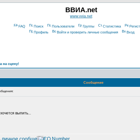
ВВИА.net
www.vvia.net
FAQ
Поиск
Пользователи
Группы
Статистика
Регис
Профиль
Войти и проверить личные сообщения
Вход
а на сцену!
Сообщение
общения:
хочется выпить...