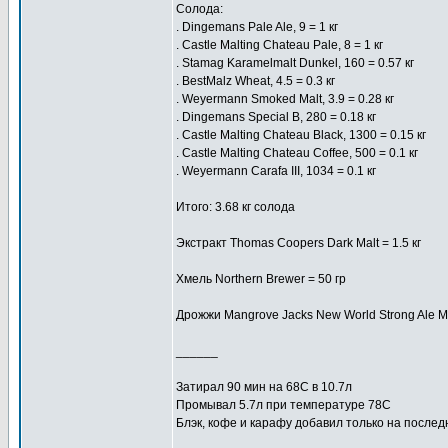
Солода:
. Dingemans Pale Ale, 9 = 1 кг
. Сastle Malting Chateau Pale, 8 = 1 кг
. Stamag Karamelmalt Dunkel, 160 = 0.57 кг
. BestMalz Wheat, 4.5 = 0.3 кг
. Weyermann Smoked Malt, 3.9 = 0.28 кг
. Dingemans Special B, 280 = 0.18 кг
. Сastle Malting Chateau Black, 1300 = 0.15 кг
. Сastle Malting Chateau Coffee, 500 = 0.1 кг
. Weyermann Carafa III, 1034 = 0.1 кг
Итого: 3.68 кг солода
Экстракт Thomas Coopers Dark Malt = 1.5 кг
Хмель Northern Brewer = 50 гр
Дрожжи Mangrove Jacks New World Strong Ale M
______
Затирал 90 мин на 68С в 10.7л
Промывал 5.7л при температуре 78C
Блэк, кофе и карафу добавил только на послед