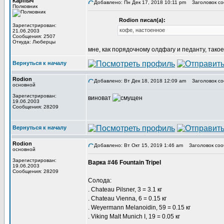
Карпыч
Добавлено: Пн Дек 17, 2018 10:11 pm
Заголовок со
Полковник
Rodion писал(а):
Зарегистрирован:
кофе, настоенное
21.06.2003
Сообщения: 2507
Откуда: Люберцы
мне, как порядочному олдфагу и педанту, так
Вернуться к началу
Rodion
Добавлено: Вт Дек 18, 2018 12:09 am
Заголовок со
основной
Зарегистрирован:
виноват
19.06.2003
Сообщения: 28209
Вернуться к началу
Rodion
Добавлено: Вт Окт 15, 2019 1:46 am
Заголовок соо
основной
Зарегистрирован:
Варка #46 Fountain Tripel
19.06.2003
Сообщения: 28209
Солода:
. Chateau Pilsner, 3 = 3.1 кг
. Chateau Vienna, 6 = 0.15 кг
. Weyermann Melanoidin, 59 = 0.15 кг
. Viking Malt Munich I, 19 = 0.05 кг