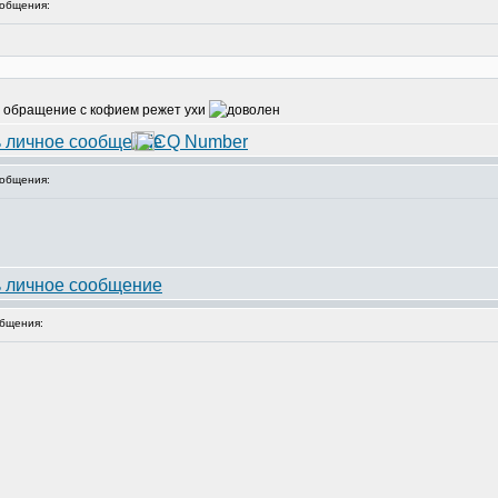
общения:
ое обращение с кофием режет ухи
общения:
бщения: