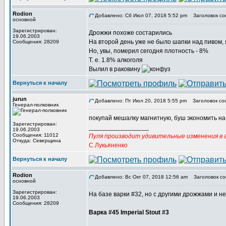
Rodion
Добавлено: Сб Июл 07, 2018 5:52 pm
Заголовок со
основной
Зарегистрирован:
Дрожжи похоже состарились
19.06.2003
На второй день уже не было шапки над пивом, 
Сообщения: 28209
Но, увы, померил сегодня плотность - 8%
Т. е. 1.8% алкоголя
Вылил в раковину
Вернуться к началу
jurun
Добавлено: Пт Июл 20, 2018 5:55 pm
Заголовок со
Генерал-полковник
покупай мешалку магнитную, буш экономить н
Зарегистрирован:
_________________
19.06.2003
Сообщения: 11012
Пуля производит удивительные изменения в г
Откуда: Северщина
С.Лукьяненко
Вернуться к началу
Rodion
Добавлено: Вс Окт 07, 2018 12:56 am
Заголовок со
основной
Зарегистрирован:
На базе варки #32, но с другими дрожжами и 
19.06.2003
Сообщения: 28209
Варка #45 Imperial Stout #3