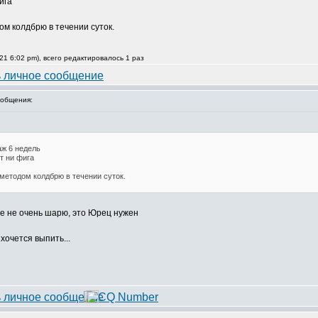
ига
м колдбрю в течении суток.
21 6:02 pm), всего редактировалось 1 раз
общения:
аж 6 недель
т ни фига
методом колдбрю в течении суток.
еме не очень шарю, это Юрец нужен
хочется выпить...