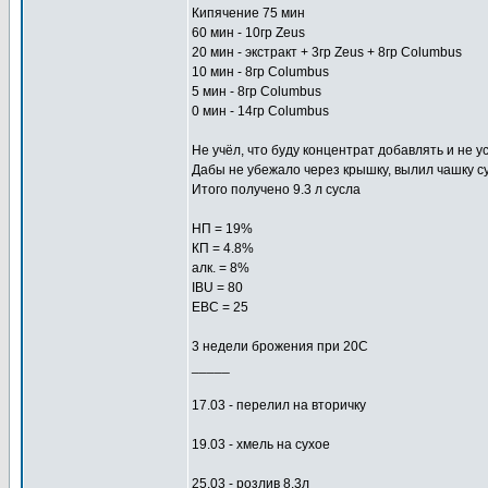
Кипячение 75 мин
60 мин - 10гр Zeus
20 мин - экстракт + 3гр Zeus + 8гр Columbus
10 мин - 8гр Columbus
5 мин - 8гр Columbus
0 мин - 14гр Columbus
Не учёл, что буду концентрат добавлять и не 
Дабы не убежало через крышку, вылил чашку с
Итого получено 9.3 л сусла
НП = 19%
КП = 4.8%
алк. = 8%
IBU = 80
EBC = 25
3 недели брожения при 20С
_____
17.03 - перелил на вторичку
19.03 - хмель на сухое
25.03 - розлив 8,3л