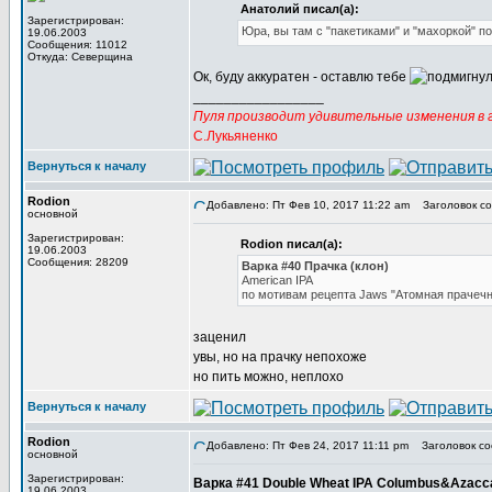
Анатолий писал(а):
Зарегистрирован:
Юра, вы там с "пакетиками" и "махоркой" п
19.06.2003
Сообщения: 11012
Откуда: Северщина
Ок, буду аккуратен - оставлю тебе
_________________
Пуля производит удивительные изменения в г
С.Лукьяненко
Вернуться к началу
Rodion
Добавлено: Пт Фев 10, 2017 11:22 am
Заголовок со
основной
Зарегистрирован:
Rodion писал(а):
19.06.2003
Сообщения: 28209
Варка #40 Прачка (клон)
American IPA
по мотивам рецепта Jaws "Атомная прачечн
заценил
увы, но на прачку непохоже
но пить можно, неплохо
Вернуться к началу
Rodion
Добавлено: Пт Фев 24, 2017 11:11 pm
Заголовок со
основной
Зарегистрирован:
Варка #41 Double Wheat IPA Columbus&Azacc
19.06.2003