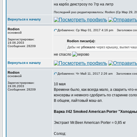
на карбо декстрозу по 7гр на литр
Последний раз редактировалось: Rodion (Ср Мар 29, 20
Вернуться к началу
Rodion
Добавлено: Ср Мар 01, 2017 4:16 pm
Заголовок со
основной
Зарегистрирован:
Rodion писал(а):
19.06.2003
Сообщения: 28209
Дабы не
убежало
через крышку, вылил чаш
не спасло
Вернуться к началу
Rodion
Добавлено: Чт Май 11, 2017 2:26 am
Заголовок соо
основной
Зарегистрирован:
10 мая
19.06.2003
Времени было, как всегда мало, а сварить что
Сообщения: 28209
консервы и немного сдобрить по старинке соло
В общем, лайтовый мэш-ап.
Варка #42 Smoked American Porter "Холодн
Экстракт Mr.Beer American Porter = 0,85 кг
Солод: