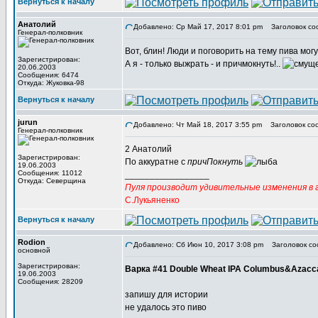
Вернуться к началу
Анатолий
Добавлено: Ср Май 17, 2017 8:01 pm
Заголовок со
Генерал-полковник
Вот, блин! Люди и поговорить на тему пива мог
Зарегистрирован:
А я - только выжрать - и причмокнуть!..
20.06.2003
Сообщения: 6474
Откуда: Жуковка-98
Вернуться к началу
jurun
Добавлено: Чт Май 18, 2017 3:55 pm
Заголовок со
Генерал-полковник
2 Анатолий
Зарегистрирован:
По аккуратне с
причПокнуть
19.06.2003
Сообщения: 11012
_________________
Откуда: Северщина
Пуля производит удивительные изменения в г
С.Лукьяненко
Вернуться к началу
Rodion
Добавлено: Сб Июн 10, 2017 3:08 pm
Заголовок со
основной
Зарегистрирован:
Варка #41 Double Wheat IPA Columbus&Azacc
19.06.2003
Сообщения: 28209
запишу для истории
не удалось это пиво