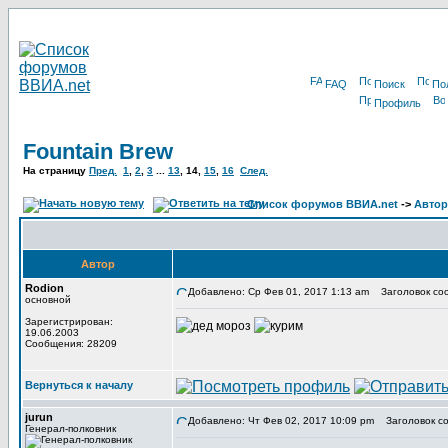
FAQ
Поиск
По
Профиль
Fountain Brew
На страницу
Пред.
1
,
2
,
3
...
13
,
14
,
15
,
16
След.
Список форумов ВВИА.net
->
Автор
Автор
Rodion
Добавлено: Ср Фев 01, 2017 1:13 am
Заголовок со
основной
Зарегистрирован:
19.06.2003
Сообщения: 28209
Вернуться к началу
jurun
Добавлено: Чт Фев 02, 2017 10:09 pm
Заголовок со
Генерал-полковник