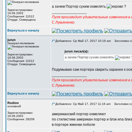
а зачем Портер сухим охмелять
?
Зарегистрирован:
_________________
19.06.2003
Сообщения: 11012
Пуля производит удивительные изменения в г
Откуда: Северщина
С.Лукьяненко
Вернуться к началу
jurun
Добавлено: Ср Май 17, 2017 10:19 am
Заголовок с
Генерал-полковник
jurun писал(а):
Зарегистрирован:
а зачем Портер сухим охмелять
19.06.2003
Сообщения: 11012
Откуда: Северщина
Подумываю сам портера сварить заранее к осе
_________________
Пуля производит удивительные изменения в г
С.Лукьяненко
Вернуться к началу
Rodion
Добавлено: Ср Май 17, 2017 11:16 am
Заголовок с
основной
Зарегистрирован:
американский портер охмеляют
19.06.2003
по стилистике американ портер и блэк ипа бли
Сообщения: 28209
в портере жженки поболе