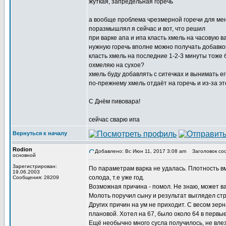
жуткая, запредельная горечь
а вообще проблема чрезмерной горечи для ме
поразмышлял я сейчас и вот, что решил
при варке апа и ипа класть хмель на часовую в
нужную горечь вполне можно получать добавкой
класть хмель на последние 1-2-3 минуты тоже б
охмеляю на сухое?
хмель буду добавлять с ситечках и вынимать е
по-прежнему хмель отдаёт на горечь и из-за э
С Днём пивовара!
сейчас сварю ипа
Вернуться к началу
Rodion
Добавлено: Вс Июн 11, 2017 3:08 am
Заголовок со
основной
Зарегистрирован:
По параметрам варка не удалась. Плотность вм
19.06.2003
солода, т.е уже год.
Сообщения: 28209
Возможная причина - помол. Не знаю, может ва
Молоть поручил сыну и результат выглядел стр
Других причин на ум не приходит. С весом зер
плановой. Хотел на 67, было около 64 в первые
Ещё необычно много сусла получилось, не вле