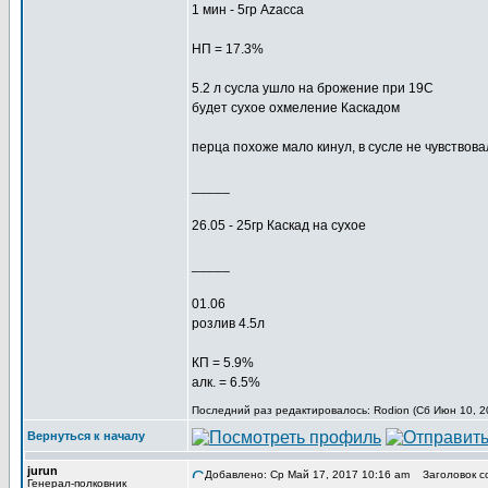
1 мин - 5гр Azacca
НП = 17.3%
5.2 л сусла ушло на брожение при 19С
будет сухое охмеление Каскадом
перца похоже мало кинул, в сусле не чувствов
_____
26.05 - 25гр Каскад на сухое
_____
01.06
розлив 4.5л
КП = 5.9%
алк. = 6.5%
Последний раз редактировалось: Rodion (Сб Июн 10, 20
Вернуться к началу
jurun
Добавлено: Ср Май 17, 2017 10:16 am
Заголовок с
Генерал-полковник