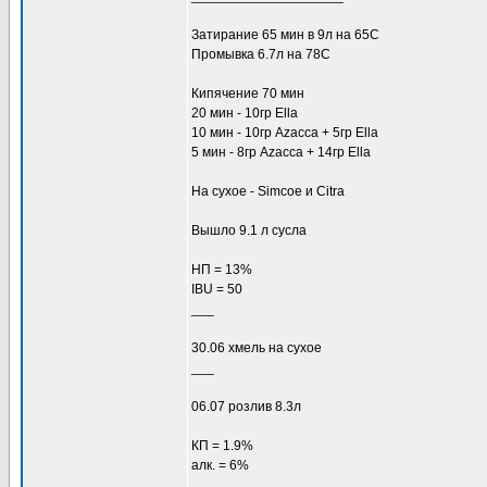
Затирание 65 мин в 9л на 65С
Промывка 6.7л на 78C
Кипячение 70 мин
20 мин - 10гр Ella
10 мин - 10гр Azacca + 5гр Ella
5 мин - 8гр Azacca + 14гр Ella
На сухое - Simcoe и Citra
Вышло 9.1 л сусла
НП = 13%
IBU = 50
___
30.06 хмель на сухое
___
06.07 розлив 8.3л
КП = 1.9%
алк. = 6%