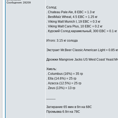
Сообщения: 28209
Солод:
. Chateau Pale Ale, 8 EBC = 1.3 кг
. BestMalz Wheat, 4.5 EBC = 1.25 кг
. Viking Malt Munich I, 19 EBC = 0.3 кг
. Viking Malt Cara Plus, 10 EBC = 0.2 кг
. Курский Солод карамельный, 300 EBC = 0.1 кг
Итого: 3.15 кг солода
Экстракт Mr.Beer Classic American Light = 0.85 кг
Дрожжи Mangrove Jacks US West Coast Yeast M4
Хмель:
. Columbus (16%) = 35 гр
. Ella (14.6%) = 25 гр
. Azacca (12.5%) = 25 гр
. Zeus (13%) = 13 гр
_____
Затирание 65 мин в 9л на 68С
Промывка 6.9л на 78C