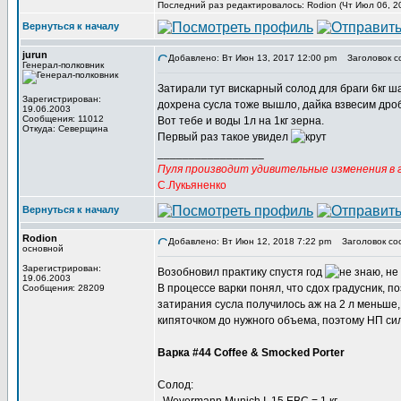
Последний раз редактировалось: Rodion (Чт Июл 06, 20
Вернуться к началу
jurun
Добавлено: Вт Июн 13, 2017 12:00 pm
Заголовок с
Генерал-полковник
Затирали тут вискарный солод для браги 6кг ша
Зарегистрирован:
дохрена сусла тоже вышло, дайка взвесим дробину
19.06.2003
Сообщения: 11012
Вот тебе и воды 1л на 1кг зерна.
Откуда: Северщина
Первый раз такое увидел
_________________
Пуля производит удивительные изменения в г
С.Лукьяненко
Вернуться к началу
Rodion
Добавлено: Вт Июн 12, 2018 7:22 pm
Заголовок со
основной
Зарегистрирован:
Возобновил практику спустя год
19.06.2003
В процессе варки понял, что сдох градусник, п
Сообщения: 28209
затирания сусла получилось аж на 2 л меньше, 
кипяточком до нужного объема, поэтому НП си
Варка #44 Coffee & Smocked Porter
Солод: