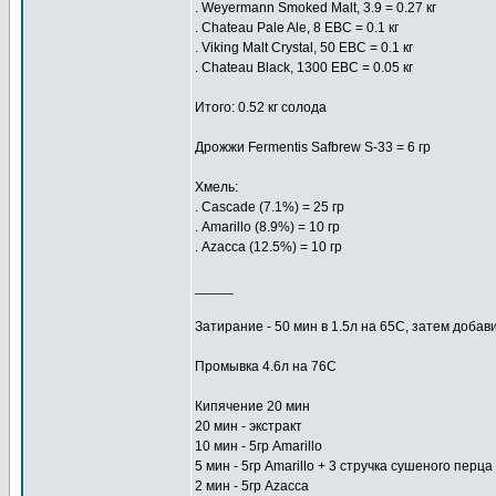
. Weyermann Smoked Malt, 3.9 = 0.27 кг
. Chateau Pale Ale, 8 EBC = 0.1 кг
. Viking Malt Crystal, 50 EBC = 0.1 кг
. Chateau Black, 1300 EBC = 0.05 кг
Итого: 0.52 кг солода
Дрожжи Fermentis Safbrew S-33 = 6 гр
Хмель:
. Cascade (7.1%) = 25 гр
. Amarillo (8.9%) = 10 гр
. Azacca (12.5%) = 10 гр
_____
Затирание - 50 мин в 1.5л на 65С, затем добав
Промывка 4.6л на 76C
Кипячение 20 мин
20 мин - экстракт
10 мин - 5гр Amarillo
5 мин - 5гр Amarillo + 3 стручка сушеного перца
2 мин - 5гр Azacca