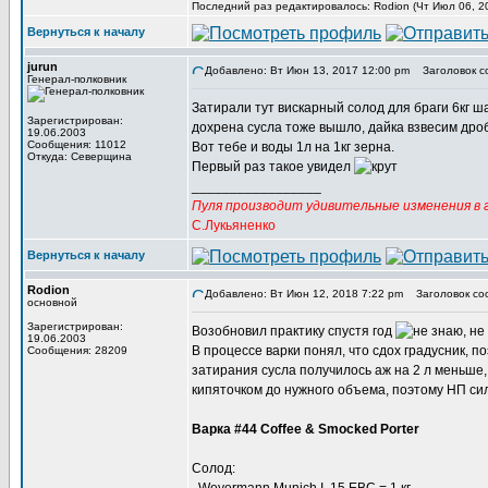
Последний раз редактировалось: Rodion (Чт Июл 06, 20
Вернуться к началу
jurun
Добавлено: Вт Июн 13, 2017 12:00 pm
Заголовок с
Генерал-полковник
Затирали тут вискарный солод для браги 6кг ша
Зарегистрирован:
дохрена сусла тоже вышло, дайка взвесим дробину
19.06.2003
Сообщения: 11012
Вот тебе и воды 1л на 1кг зерна.
Откуда: Северщина
Первый раз такое увидел
_________________
Пуля производит удивительные изменения в г
С.Лукьяненко
Вернуться к началу
Rodion
Добавлено: Вт Июн 12, 2018 7:22 pm
Заголовок со
основной
Зарегистрирован:
Возобновил практику спустя год
19.06.2003
В процессе варки понял, что сдох градусник, п
Сообщения: 28209
затирания сусла получилось аж на 2 л меньше, 
кипяточком до нужного объема, поэтому НП си
Варка #44 Coffee & Smocked Porter
Солод: