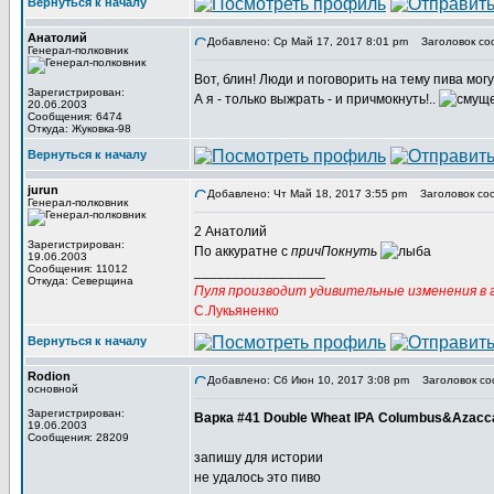
Вернуться к началу
Анатолий
Добавлено: Ср Май 17, 2017 8:01 pm
Заголовок со
Генерал-полковник
Вот, блин! Люди и поговорить на тему пива мог
Зарегистрирован:
А я - только выжрать - и причмокнуть!..
20.06.2003
Сообщения: 6474
Откуда: Жуковка-98
Вернуться к началу
jurun
Добавлено: Чт Май 18, 2017 3:55 pm
Заголовок со
Генерал-полковник
2 Анатолий
Зарегистрирован:
По аккуратне с
причПокнуть
19.06.2003
Сообщения: 11012
_________________
Откуда: Северщина
Пуля производит удивительные изменения в г
С.Лукьяненко
Вернуться к началу
Rodion
Добавлено: Сб Июн 10, 2017 3:08 pm
Заголовок со
основной
Зарегистрирован:
Варка #41 Double Wheat IPA Columbus&Azacc
19.06.2003
Сообщения: 28209
запишу для истории
не удалось это пиво