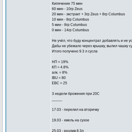
Кипячение 75 мин
60 мин - 10гр Zeus
20 мин - экстракт + 3гр Zeus + 8гр Columbus
10 мин - 8гр Columbus
5 мин - 8гр Columbus
0 мин - 14гр Columbus
Не учёл, что буду концентрат добавлять и не 
Дабы не убежало через крышку, вылил чашку с
Итого получено 9.3 л сусла
НП = 19%
КП = 4.8%
алк. = 8%
IBU = 80
EBC = 25
3 недели брожения при 20С
_____
17.03 - перелил на вторичку
19.03 - хмель на сухое
25.03 - розлив 8,3л