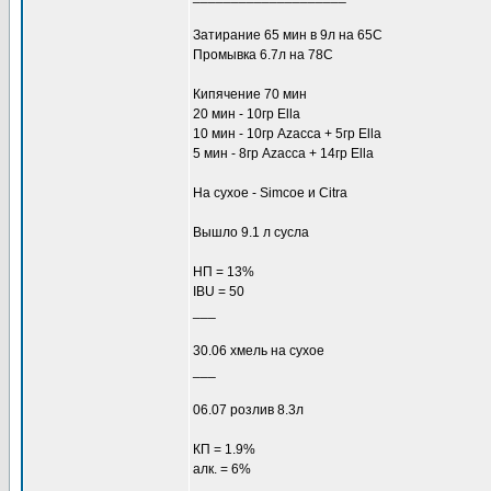
Затирание 65 мин в 9л на 65С
Промывка 6.7л на 78C
Кипячение 70 мин
20 мин - 10гр Ella
10 мин - 10гр Azacca + 5гр Ella
5 мин - 8гр Azacca + 14гр Ella
На сухое - Simcoe и Citra
Вышло 9.1 л сусла
НП = 13%
IBU = 50
___
30.06 хмель на сухое
___
06.07 розлив 8.3л
КП = 1.9%
алк. = 6%