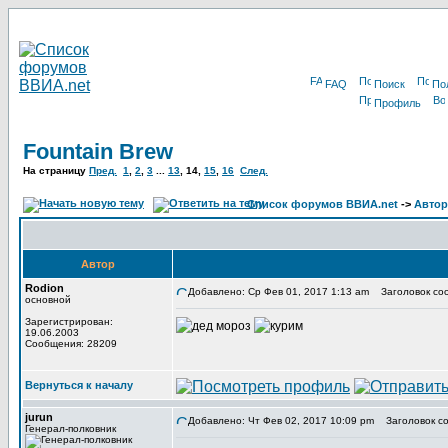
FAQ
Поиск
По
Профиль
Fountain Brew
На страницу
Пред.
1
,
2
,
3
...
13
,
14
,
15
,
16
След.
Список форумов ВВИА.net
->
Автор
Автор
Rodion
Добавлено: Ср Фев 01, 2017 1:13 am
Заголовок со
основной
Зарегистрирован:
19.06.2003
Сообщения: 28209
Вернуться к началу
jurun
Добавлено: Чт Фев 02, 2017 10:09 pm
Заголовок со
Генерал-полковник