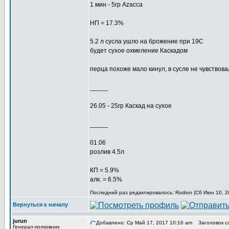
1 мин - 5гр Azacca
НП = 17.3%
5.2 л сусла ушло на брожение при 19С
будет сухое охмеление Каскадом
перца похоже мало кинул, в сусле не чувствов
_____
26.05 - 25гр Каскад на сухое
_____
01.06
розлив 4.5л
КП = 5.9%
алк. = 6.5%
Последний раз редактировалось: Rodion (Сб Июн 10, 20
Вернуться к началу
jurun
Добавлено: Ср Май 17, 2017 10:16 am
Заголовок с
Генерал-полковник