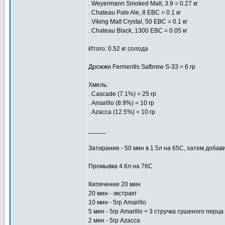
. Weyermann Smoked Malt, 3.9 = 0.27 кг
. Chateau Pale Ale, 8 EBC = 0.1 кг
. Viking Malt Crystal, 50 EBC = 0.1 кг
. Chateau Black, 1300 EBC = 0.05 кг
Итого: 0.52 кг солода
Дрожжи Fermentis Safbrew S-33 = 6 гр
Хмель:
. Cascade (7.1%) = 25 гр
. Amarillo (8.9%) = 10 гр
. Azacca (12.5%) = 10 гр
_____
Затирание - 50 мин в 1.5л на 65С, затем добав
Промывка 4.6л на 76C
Кипячение 20 мин
20 мин - экстракт
10 мин - 5гр Amarillo
5 мин - 5гр Amarillo + 3 стручка сушеного перца
2 мин - 5гр Azacca