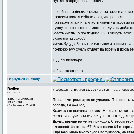
жуткая, запредельная горечь
а вообще проблема чрезмерной горечи для ме
поразмышлял я сейчас и вот, что решил
при варке апа и ипа класть хмель на часовую в
нужную горечь вполне можно получать добавкой
класть хмель на последние 1-2-3 минуты тоже б
охмеляю на сухое?
хмель буду добавлять с ситечках и вынимать е
по-прежнему хмель отдаёт на горечь и из-за э
С Днём пивовара!
сейчас сварю ипа
Вернуться к началу
Rodion
Добавлено: Вс Июн 11, 2017 3:08 am
Заголовок со
основной
Зарегистрирован:
По параметрам варка не удалась. Плотность вм
19.06.2003
солода, т.е уже год.
Сообщения: 28209
Возможная причина - помол. Не знаю, может ва
Молоть поручил сыну и результат выглядел стр
Других причин на ум не приходит. С весом зер
плановой. Хотел на 67, было около 64 в первые
Ещё необычно много сусла получилось, не вле