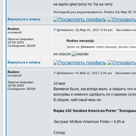
на карбо декстрозу по 7гр на литр
Последний раз редактировалось: Rodion (Ср Мар 29, 20
Вернуться к началу
Rodion
Добавлено: Ср Мар 01, 2017 4:16 pm
Заголовок со
основной
Зарегистрирован:
Rodion писал(а):
19.06.2003
Сообщения: 28209
Дабы не
убежало
через крышку, вылил чаш
не спасло
Вернуться к началу
Rodion
Добавлено: Чт Май 11, 2017 2:26 am
Заголовок соо
основной
Зарегистрирован:
10 мая
19.06.2003
Времени было, как всегда мало, а сварить что
Сообщения: 28209
консервы и немного сдобрить по старинке соло
В общем, лайтовый мэш-ап.
Варка #42 Smoked American Porter "Холодн
Экстракт Mr.Beer American Porter = 0,85 кг
Солод: