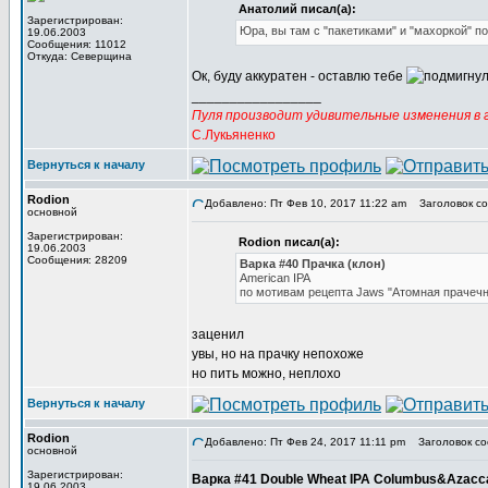
Анатолий писал(а):
Зарегистрирован:
Юра, вы там с "пакетиками" и "махоркой" п
19.06.2003
Сообщения: 11012
Откуда: Северщина
Ок, буду аккуратен - оставлю тебе
_________________
Пуля производит удивительные изменения в г
С.Лукьяненко
Вернуться к началу
Rodion
Добавлено: Пт Фев 10, 2017 11:22 am
Заголовок со
основной
Зарегистрирован:
Rodion писал(а):
19.06.2003
Сообщения: 28209
Варка #40 Прачка (клон)
American IPA
по мотивам рецепта Jaws "Атомная прачечн
заценил
увы, но на прачку непохоже
но пить можно, неплохо
Вернуться к началу
Rodion
Добавлено: Пт Фев 24, 2017 11:11 pm
Заголовок со
основной
Зарегистрирован:
Варка #41 Double Wheat IPA Columbus&Azacc
19.06.2003