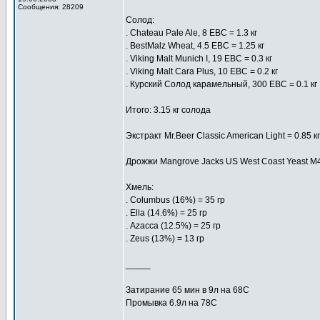
Сообщения: 28209
Солод:
. Chateau Pale Ale, 8 EBC = 1.3 кг
. BestMalz Wheat, 4.5 EBC = 1.25 кг
. Viking Malt Munich I, 19 EBC = 0.3 кг
. Viking Malt Cara Plus, 10 EBC = 0.2 кг
. Курский Солод карамельный, 300 EBC = 0.1 кг
Итого: 3.15 кг солода
Экстракт Mr.Beer Classic American Light = 0.85 кг
Дрожжи Mangrove Jacks US West Coast Yeast M4
Хмель:
. Columbus (16%) = 35 гр
. Ella (14.6%) = 25 гр
. Azacca (12.5%) = 25 гр
. Zeus (13%) = 13 гр
_____
Затирание 65 мин в 9л на 68С
Промывка 6.9л на 78C