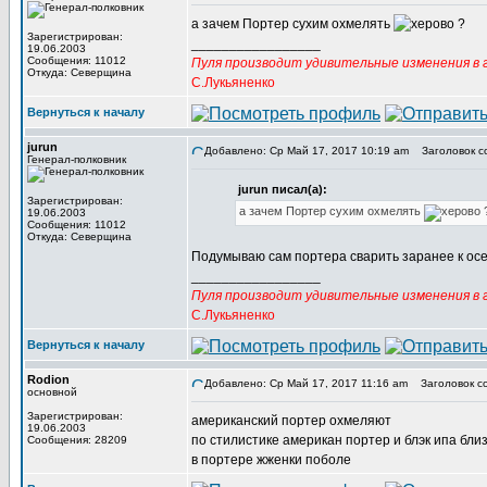
а зачем Портер сухим охмелять
?
Зарегистрирован:
_________________
19.06.2003
Сообщения: 11012
Пуля производит удивительные изменения в г
Откуда: Северщина
С.Лукьяненко
Вернуться к началу
jurun
Добавлено: Ср Май 17, 2017 10:19 am
Заголовок с
Генерал-полковник
jurun писал(а):
Зарегистрирован:
а зачем Портер сухим охмелять
19.06.2003
Сообщения: 11012
Откуда: Северщина
Подумываю сам портера сварить заранее к осе
_________________
Пуля производит удивительные изменения в г
С.Лукьяненко
Вернуться к началу
Rodion
Добавлено: Ср Май 17, 2017 11:16 am
Заголовок с
основной
Зарегистрирован:
американский портер охмеляют
19.06.2003
по стилистике американ портер и блэк ипа бли
Сообщения: 28209
в портере жженки поболе