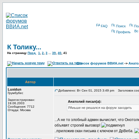
FAQ
Поиск
По
Профиль
К Толику...
На страницу
Пред.
1
,
2
,
3
...
39
,
40
,
41
Список форумов ВВИА.net
->
Анато
Автор
Luxidun
Добавлено: Вт Сен 01, 2015 3:49 pm
Заголовок соо
Грумбубес
Зарегистрирован:
Анатолий писал(а):
19.06.2003
Сообщения: 7712
РАньше не решался на форум заходить
Откуда: Москва
...А не то злобный админ вычислит, что Онотол
объявят строгий выговор!
..приложив скан письма с ключом от ДрВеба.