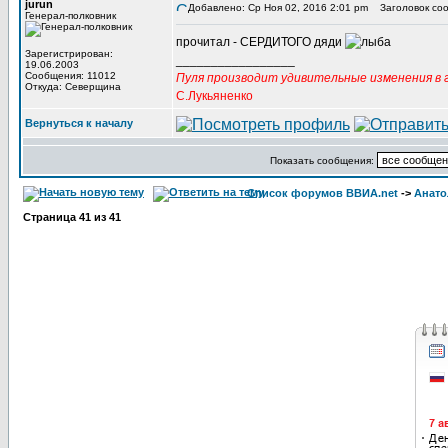
jurun
Добавлено: Ср Ноя 02, 2016 2:01 pm
Заголовок соо
Генерал-полковник
прочитал - СЕРДИТОГО дяди
Зарегистрирован:
_________________
19.06.2003
Сообщения: 11012
Пуля производит удивительные изменения в г
Откуда: Северщина
С.Лукьяненко
Вернуться к началу
Показать сообщения:
Список форумов ВВИА.net
->
Анато
Страница
41
из
41