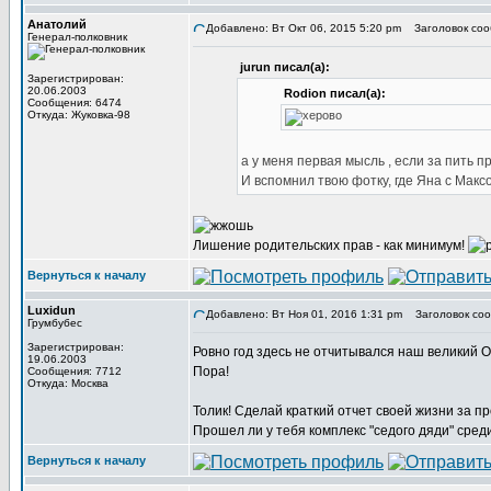
Анатолий
Добавлено: Вт Окт 06, 2015 5:20 pm
Заголовок соо
Генерал-полковник
jurun писал(а):
Зарегистрирован:
20.06.2003
Rodion писал(а):
Сообщения: 6474
Откуда: Жуковка-98
а у меня первая мысль , если за пить п
И вспомнил твою фотку, где Яна с Максо
Лишение родительских прав - как минимум!
Вернуться к началу
Luxidun
Добавлено: Вт Ноя 01, 2016 1:31 pm
Заголовок соо
Грумбубес
Зарегистрирован:
Ровно год здесь не отчитывался наш великий 
19.06.2003
Пора!
Сообщения: 7712
Откуда: Москва
Толик! Сделай краткий отчет своей жизни за пр
Прошел ли у тебя комплекс "седого дяди" сре
Вернуться к началу