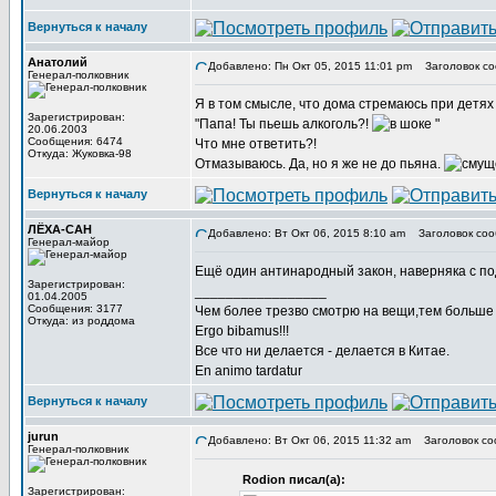
Вернуться к началу
Анатолий
Добавлено: Пн Окт 05, 2015 11:01 pm
Заголовок со
Генерал-полковник
Я в том смысле, что дома стремаюсь при детях 
Зарегистрирован:
"Папа! Ты пьешь алкоголь?!
"
20.06.2003
Сообщения: 6474
Что мне ответить?!
Откуда: Жуковка-98
Отмазываюсь. Да, но я же не до пьяна.
Вернуться к началу
ЛЁХА-САН
Добавлено: Вт Окт 06, 2015 8:10 am
Заголовок соо
Генерал-майор
Ещё один антинародный закон, наверняка с по
Зарегистрирован:
_________________
01.04.2005
Сообщения: 3177
Чем более трезво смотрю на вещи,тем больше 
Откуда: из роддома
Ergo bibamus!!!
Все что ни делается - делается в Китае.
En animo tardatur
Вернуться к началу
jurun
Добавлено: Вт Окт 06, 2015 11:32 am
Заголовок со
Генерал-полковник
Rodion писал(а):
Зарегистрирован: