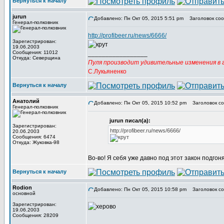
Вернуться к началу
jurun
Добавлено: Пн Окт 05, 2015 5:51 pm
Заголовок соо
Генерал-полковник
http://profibeer.ru/news/6666/
Зарегистрирован:
19.06.2003
Сообщения: 11012
_________________
Откуда: Северщина
Пуля производит удивительные изменения в г
С.Лукьяненко
Вернуться к началу
Анатолий
Добавлено: Пн Окт 05, 2015 10:52 pm
Заголовок со
Генерал-полковник
jurun писал(а):
Зарегистрирован:
http://profibeer.ru/news/6666/
20.06.2003
Сообщения: 6474
Откуда: Жуковка-98
Во-во! Я себя уже давно под этот закон подгоня
Вернуться к началу
Rodion
Добавлено: Пн Окт 05, 2015 10:58 pm
Заголовок со
основной
Зарегистрирован:
19.06.2003
Сообщения: 28209