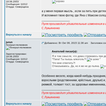
19.06.2003
Сообщения: 11012
Откуда: Северщина
а у меня первая мысль , если за пить при детях
И вспомнил твою фотку, где Яна с Максом солод
_________________
Пуля производит удивительные изменения в г
С.Лукьяненко
Вернуться к началу
jurun
Добавлено: Вт Окт 06, 2015 11:36 am
Заголовок со
Генерал-полковник
Анатолий писал(а):
Зарегистрирован:
Я в том смысле, что дома стремаюсь при де
19.06.2003
Сообщения: 11012
"Папа! Ты пьешь алкоголь?!
"
Откуда: Северщина
Что мне ответить?!
Отмазываюсь. Да, но я же не до пьяна.
Особенно весело, когда какой-нибудь праздник
взрослыми (родственники, крёстные, друзья) и д
рюмкой, толкает тост, за здоровье именинника, 
_________________
Пуля производит удивительные изменения в г
С.Лукьяненко
Вернуться к началу