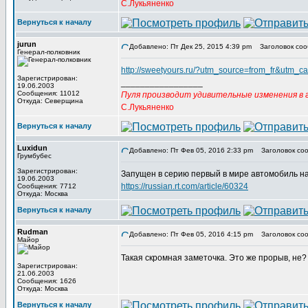
С.Лукьяненко
Вернуться к началу
jurun
Добавлено: Пт Дек 25, 2015 4:39 pm
Заголовок соо
Генерал-полковник
http://sweetyours.ru/?utm_source=from_fr&ut
Зарегистрирован:
_________________
19.06.2003
Сообщения: 11012
Пуля производит удивительные изменения в г
Откуда: Северщина
С.Лукьяненко
Вернуться к началу
Luxidun
Добавлено: Пт Фев 05, 2016 2:33 pm
Заголовок соо
Грумбубес
Зарегистрирован:
Запущен в серию первый в мире автомобиль на
19.06.2003
https://russian.rt.com/article/60324
Сообщения: 7712
Откуда: Москва
Вернуться к началу
Rudman
Добавлено: Пт Фев 05, 2016 4:15 pm
Заголовок соо
Майор
Такая скромная заметочка. Это же прорыв, не
Зарегистрирован:
21.06.2003
Сообщения: 1626
Откуда: Москва
Вернуться к началу