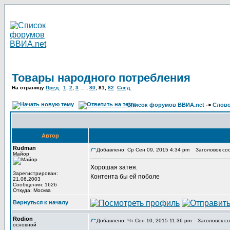
Товары народного потребления
На страницу
Пред.
1
,
2
,
3
... ,
80
,
81
,
82
След.
Список форумов ВВИА.net
->
Слов
Автор
Rudman
Добавлено: Ср Сен 09, 2015 4:34 pm
Заголовок со
Майор
Хорошая затея.
Зарегистрирован:
Контента бы ей поболе
21.06.2003
Сообщения: 1626
Откуда: Москва
Вернуться к началу
Rodion
Добавлено: Чт Сен 10, 2015 11:36 pm
Заголовок со
основной