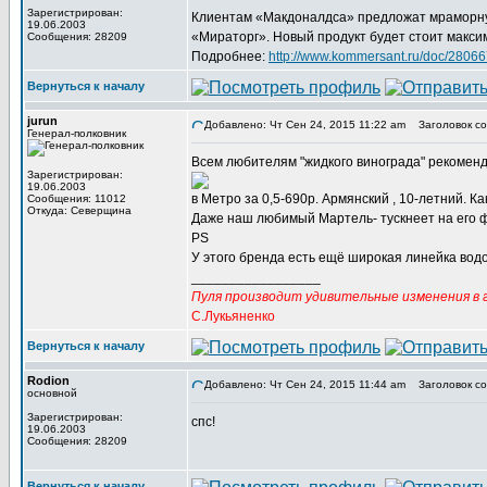
Зарегистрирован:
Клиентам «Макдоналдса» предложат мраморную 
19.06.2003
«Мираторг». Новый продукт будет стоит макси
Сообщения: 28209
Подробнее:
http://www.kommersant.ru/doc/2806
Вернуться к началу
jurun
Добавлено: Чт Сен 24, 2015 11:22 am
Заголовок со
Генерал-полковник
Всем любителям "жидкого винограда" рекоменд
Зарегистрирован:
19.06.2003
в Метро за 0,5-690р. Армянский , 10-летний. Ка
Сообщения: 11012
Откуда: Северщина
Даже наш любимый Мартель- тускнеет на его 
PS
У этого бренда есть ещё широкая линейка водок
_________________
Пуля производит удивительные изменения в г
С.Лукьяненко
Вернуться к началу
Rodion
Добавлено: Чт Сен 24, 2015 11:44 am
Заголовок со
основной
Зарегистрирован:
спс!
19.06.2003
Сообщения: 28209
Вернуться к началу