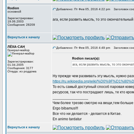
Rodion
Добавлено: Пт Фев 05, 2016 4:22 pm
Заголовок соо
основной
Зарегистрирован:
ага, если развить мысль, то это окончательны
19.06.2003
Сообщения: 28209
Вернуться к началу
ЛЁХА-САН
Добавлено: Пт Фев 05, 2016 4:49 pm
Заголовок соо
Генерал-майор
Rodion писал(а):
Зарегистрирован:
ага, если развить мысль, то это оконч
01.04.2005
Сообщения: 3177
Откуда: из роддома
Ну прежде чем развивать эту мысль, нужно разв
https://ru.wikipedia.org/wiki/%D0
То есть самый доступный способ паровая ковер
ресурсов, так что пострадают лишь, те кто кр
_________________
Чем более трезво смотрю на вещи,тем больше 
Ergo bibamus!!!
Все что ни делается - делается в Китае.
En animo tardatur
Вернуться к началу