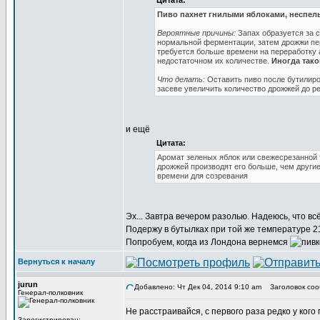
Цитата:
Пиво пахнет гнилыми яблоками, неспе
Вероятные причины:
Запах образуется за с
нормальной ферментации, затем дрожжи пер
требуется больше времени на переработку 
недостаточном их количестве.
Иногда тако
Что делать:
Оставить пиво после бутилиро
засеве увеличить количество дрожжей до р
и ещё
Цитата:
Аромат зеленых яблок или свежесрезанной
дрожжей производят его больше, чем другие
времени для созревания
Эх... Завтра вечером разолью. Надеюсь, что вс
Подержу в бутылках при той же температуре 21
Попробуем, когда из Лондона вернемся
Вернуться к началу
jurun
Добавлено: Чт Дек 04, 2014 9:10 am
Заголовок соо
Генерал-полковник
Не расстраивайся, с первого раза редко у кого 
Зарегистрирован: