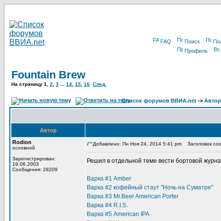
FAQ
Поиск
По
Профиль
Fountain Brew
На страницу
1
,
2
,
3
...
14
,
15
,
16
След.
Список форумов ВВИА.net
->
Автор
Автор
Rodion
Добавлено: Пн Ноя 24, 2014 5:41 pm
Заголовок соо
основной
Зарегистрирован:
Решил в отдельной теме вести бортовой журна
19.06.2003
Сообщения: 28209
Варка #1 Amber
Варка #2 кофейный стаут "Ночь на Суматре"
Варка #3 Mr.Beer American Porter
Варка #4 R.I.S.
Варка #5 American IPA