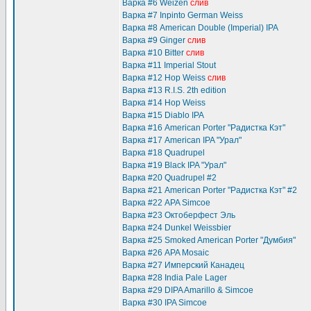
Варка #6 Weizen
слив
Варка #7 Inpinto German Weiss
Варка #8 American Double (Imperial) IPA
Варка #9 Ginger
слив
Варка #10 Bitter
слив
Варка #11 Imperial Stout
Варка #12 Hop Weiss
слив
Варка #13 R.I.S. 2th edition
Варка #14 Hop Weiss
Варка #15 Diablo IPA
Варка #16 American Porter "Радистка Кэт"
Варка #17 American IPA "Урал"
Варка #18 Quadrupel
Варка #19 Black IPA "Урал"
Варка #20 Quadrupel #2
Варка #21 American Porter "Радистка Кэт" #2
Варка #22 APA Simcoe
Варка #23 Октоберфест Эль
Варка #24 Dunkel Weissbier
Варка #25 Smoked American Porter "Думбия"
Варка #26 APA Mosaic
Варка #27 Имперский Канадец
Варка #28 India Pale Lager
Варка #29 DIPA Amarillo & Simcoe
Варка #30 IPA Simcoe