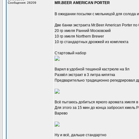
MR.BEER AMERICAN PORTER
Сообщения: 28209
В ожидании посылки с мельницой для солода 
Две банки экстракта Mr.Beer American Porter по 0
20 гр хмеля Ранний Московский
10 гр хмеля Northern Brewer
10 гр стандартных дрожжей из комплекта
Стартовый набор
Варил в удобной тещиной кастрюле на 9л
Развёл экстракт в 3 литра кипятка
Предварительно традиционно регидрировал др
Всё пытаюсь добиться яркого аромата хмеля в 
Для этого за 15 мин до конца забросил хмель Р
Варево
Ну и всё, дальше стандартно