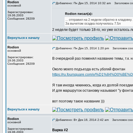
Rodion
Добавлено: Пн Дек 15, 2014 10:32 am
Заголовок со
основной
Зарегистрирован:
Rodion писал(а):
19.06.2003
Сообщения: 28209
... отправил на 2 недели обратно в кладовку.
За вычетом осадка получилось 7.5л
2 недели будет только 18-го, но уже осталось л
Вернуться к началу
Rodion
Добавлено: Пн Дек 15, 2014 1:20 pm
Заголовок соо
основной
Зарегистрирован:
В очередной раз поменял название темы, т.к. н
19.06.2003
Сообщения: 28209
Около моего подъезда есть убогий фонтан
https://ru.foursquare.com/v/%D1%84%D0%
Я там иногда чекинюсь, когда из долгой поезд
И для маршруток остановку называют "у фонта
вот поэтому такое название )))
Вернуться к началу
Rodion
Добавлено: Вт Дек 16, 2014 2:42 am
Заголовок соо
основной
Зарегистрирован:
Варка #2
19.06.2003