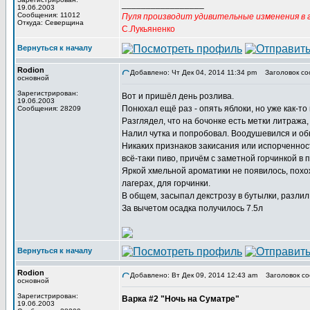
_________________
19.06.2003
Сообщения: 11012
Пуля производит удивительные изменения в г
Откуда: Северщина
С.Лукьяненко
Вернуться к началу
Rodion
Добавлено: Чт Дек 04, 2014 11:34 pm
Заголовок со
основной
Зарегистрирован:
Вот и пришёл день розлива.
19.06.2003
Понюхал ещё раз - опять яблоки, но уже как-то 
Сообщения: 28209
Разглядел, что на бочонке есть метки литража
Налил чутка и попробовал. Воодушевился и о
Никаких признаков закисания или испорченност
всё-таки пиво, причём с заметной горчинкой в 
Яркой хмельной ароматики не появилось, похож
лагерах, для горчинки.
В общем, засыпал декстрозу в бутылки, разлил 
За вычетом осадка получилось 7.5л
Вернуться к началу
Rodion
Добавлено: Вт Дек 09, 2014 12:43 am
Заголовок со
основной
Зарегистрирован:
Варка #2 "Ночь на Суматре"
19.06.2003