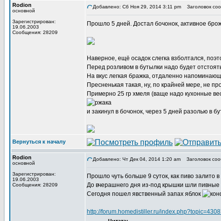
Rodion
Добавлено: Сб Ноя 29, 2014 3:11 pm
Заголовок соо
основной
Зарегистрирован:
Прошло 5 дней. Достал бочонок, активное брож
19.06.2003
Сообщения: 28209
Наверное, ещё осадок слегка взболтался, поэт
Перед розливом в бутылки надо будет отстоять
На вкус легкая бражка, отдаленно напоминающ
Пресненькая такая, ну, по крайней мере, не пр
Примерно 25 гр хмеля (ваще надо кухонные ве
и закинул в бочонок, через 5 дней разолью в бу
Вернуться к началу
Rodion
Добавлено: Чт Дек 04, 2014 1:20 am
Заголовок соо
основной
Зарегистрирован:
Прошло чуть больше 9 суток, как пиво залито в
19.06.2003
До вчерашнего дня из-под крышки шли пивные
Сообщения: 28209
Сегодня пошел явственный запах яблок
http://forum.homedistiller.ru/index.php?topic=4308