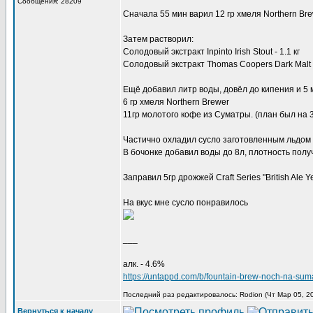
Сообщения: 28209
Сначала 55 мин варил 12 гр хмеля Northern Bre
Затем растворил:
Солодовый экстракт Inpinto Irish Stout - 1.1 кг
Солодовый экстракт Thomas Coopers Dark Malt Ex
Ещё добавил литр воды, довёл до кипения и 5 
6 гр хмеля Northern Brewer
11гр молотого кофе из Суматры. (план был на 3
Частично охладил сусло заготовленным льдом и
В бочонке добавил воды до 8л, плотность полу
Заправил 5гр дрожжей Craft Series "British Ale
На вкус мне сусло понравилось
___
алк. - 4.6%
https://untappd.com/b/fountain-brew-noch-na-su
Последний раз редактировалось: Rodion (Чт Мар 05, 20
Вернуться к началу