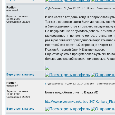
Rodion
Добавлено: Пт Дек 12, 2014 1:19 am
Заголовок соо
основной
Зарегистрирован:
И вот настал тот день, когда я попробовал бут
19.06.2003
Так как в процессе варки были допущены ошиб
Сообщения: 28209
я был морально готов к тому, что первую варк
Но на удивление получилось довольно типичн
газированности, но тем не менее, это вполне п
раз в разливайках приходилось покупать пиво х
Вот такой вот приятный сюрприз, в общем-то.
Пожалуй, первый блин НЕ вышел комом.
Ещё отмечу, что я пронумеровал бутылки по п
больше дрожжевой взвеси, чем в первые. А за
Вернуться к началу
Rodion
Добавлено: Пт Дек 12, 2014 2:55 pm
Заголовок соо
основной
Зарегистрирован:
Более подробный отчёт о
Варка #2
19.06.2003
Сообщения: 28209
http://www.pivovarnya.ru/article-347-Konkurs_
Вернуться к началу