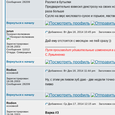
Разлил в бутылки
Сообщения: 28209
Предварительно взвесил декстрозу на своих но
раза больше
Сусло на вкус кисловато-сухое и горькое, явст
Вернуться к началу
jurun
Добавлено: Вт Дек 16, 2014 10:45 pm
Заголовок со
Генерал-полковник
Дай ему отстоятся с месяцок- не пей сразу ))
Зарегистрирован:
_________________
19.06.2003
Сообщения: 11012
Пуля производит удивительные изменения в г
Откуда: Северщина
С.Лукьяненко
Вернуться к началу
Rodion
Добавлено: Вт Дек 16, 2014 11:44 pm
Заголовок со
основной
Зарегистрирован:
Ну, с этим уж пивом зуб даю - две недели точн
19.06.2003
пивко
Сообщения: 28209
Вернуться к началу
Rodion
Добавлено: Ср Дек 17, 2014 12:15 am
Заголовок со
основной
Зарегистрирован:
Варка #3
19.06.2003