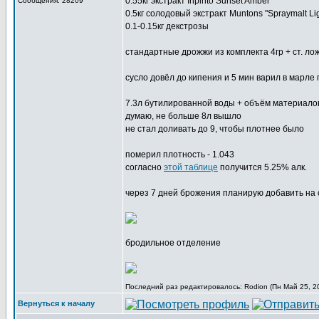
0.55кг экстракт Inpinto Sunset Amber
Сообщения: 28209
0.5кг солодовый экстракт Muntons "Spraymalt Lig
0.1-0.15кг декстрозы
стандартные дрожжи из комплекта 4гр + ст. ло
сусло довёл до кипения и 5 мин варил в марле
7.3л бутилированной воды + объём материало
думаю, не больше 8л вышло
не стал доливать до 9, чтобы плотнее было
померил плотность - 1.043
согласно
этой таблице
получится 5.25% алк.
через 7 дней брожения планирую добавить на су
бродильное отделение
Последний раз редактировалось: Rodion (Пн Май 25, 20
Вернуться к началу