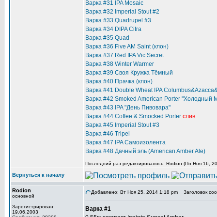
Варка #31 IPA Mosaic
Варка #32 Imperial Stout #2
Варка #33 Quadrupel #3
Варка #34 DIPA Citra
Варка #35 Quad
Варка #36 Five AM Saint (клон)
Варка #37 Red IPA Vic Secret
Варка #38 Winter Warmer
Варка #39 Своя Кружка Тёмный
Варка #40 Прачка (клон)
Варка #41 Double Wheat IPA Columbus&Azacca&
Варка #42 Smoked American Porter "Холодный 
Варка #43 IPA "День Пивовара"
Варка #44 Coffee & Smocked Porter
слив
Варка #45 Imperial Stout #3
Варка #46 Tripel
Варка #47 IPA Самоизолента
Варка #48 Дачный эль (American Amber Ale)
Последний раз редактировалось: Rodion (Пн Ноя 16, 20
Вернуться к началу
Rodion
Добавлено: Вт Ноя 25, 2014 1:18 pm
Заголовок соо
основной
Зарегистрирован:
Варка #1
19.06.2003