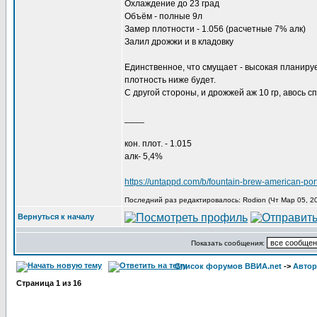
Охлаждение до 23 град
Объём - полные 9л
Замер плотности - 1.056 (расчетные 7% алк)
Залил дрожжи и в кладовку
Единственное, что смущает - высокая планируе
плотность ниже будет.
С другой стороны, и дрожжей аж 10 гр, авось с
____
кон. плот. - 1.015
алк- 5,4%
https://untappd.com/b/fountain-brew-american-po
Последний раз редактировалось: Rodion (Чт Мар 05, 20
Вернуться к началу
Показать сообщения:
Список форумов ВВИА.net
->
Автор
Страница
1
из
16