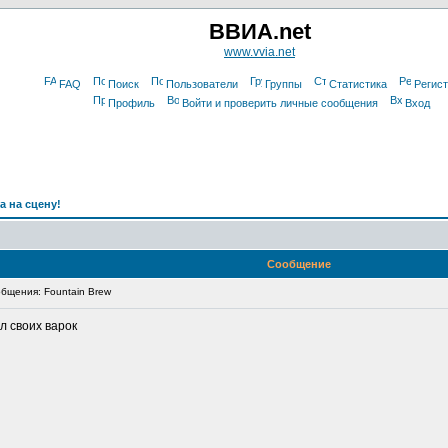
ВВИА.net
www.vvia.net
FAQ
Поиск
Пользователи
Группы
Статистика
Регис
Профиль
Войти и проверить личные сообщения
Вход
а на сцену!
Сообщение
бщения: Fountain Brew
л своих варок