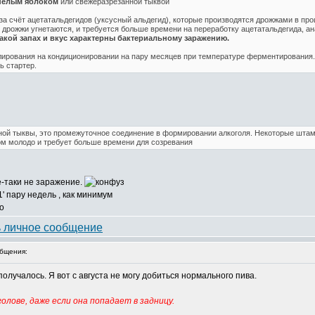
пелым яблоком
или свежеразрезанной тыквой
за счёт ацетатальдегидов (уксусный альдегид), которые производятся дрожжами в пр
 дрожжи угнетаются, и требуется больше времени на переработку ацетатальдегида, а
акой запах и вкус характерны бактериальному заражению.
лирования на кондиционировании на пару месяцев при температуре ферментирования.
ь стартер.
ой тыквы, это промежуточное соединение в формировании алкоголя. Некоторые штамм
ом молодо и требует больше времени для созревания
ё-таки не заражение.
' пару недель , как минимум
бщения:
получалось. Я вот с августа не могу добиться нормального пива.
олове, даже если она попадает в задницу.