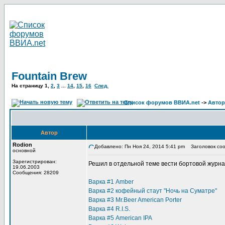
Fountain Brew
На страницу
1
,
2
,
3
...
14
,
15
,
16
След.
Список форумов ВВИА.net
->
Автор
Автор
Rodion
Добавлено: Пн Ноя 24, 2014 5:41 pm
Заголовок соо
основной
Зарегистрирован:
Решил в отдельной теме вести бортовой журна
19.06.2003
Сообщения: 28209
Варка #1 Amber
Варка #2 кофейный стаут "Ночь на Суматре"
Варка #3 Mr.Beer American Porter
Варка #4 R.I.S.
Варка #5 American IPA