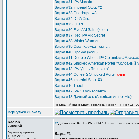
Варка #31 IPA Mosaic
Варка #32 Imperial Stout #2
Варка #33 Quadrupel #3
Варка #34 DIPA Citra
Варка #35 Quad
Варка #36 Five AM Saint (клон)
Варка #37 Red IPA Vic Secret
Варка #38 Winter Warmer
Варка #39 Своя Кружка Тёмный
Варка #40 Прачка (клон)
Варка #41 Double Wheat IPA Columbus&Azacca&
Варка #42 Smoked American Porter "Холодный 
Варка #43 IPA "День Пивовара"
Варка #44 Coffee & Smocked Porter
слив
Варка #45 Imperial Stout #3
Варка #46 Tripel
Варка #47 IPA Самоизолента
Варка #48 Дачный эль (American Amber Ale)
Последний раз редактировалось: Rodion (Пн Ноя 16, 20
Вернуться к началу
Rodion
Добавлено: Вт Ноя 25, 2014 1:18 pm
Заголовок соо
основной
Зарегистрирован:
Варка #1
19.06.2003