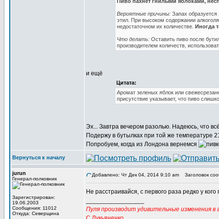
Пиво пахнет гнилыми яблоками, нес
Вероятные причины:
Запах образуется 
этил. При высоком содержании алкоголя
недостаточном их количестве.
Иногда т
Что делать:
Оставить пиво после бути
производителем количеств, использоват
и ещё
Цитата:
Аромат зеленых яблок или свежесрезанн
присутствие указывает, что пиво слишк
Эх... Завтра вечером разолью. Надеюсь, что вс
Подержу в бутылках при той же температуре 21
Попробуем, когда из Лондона вернемся
Вернуться к началу
jurun
Добавлено: Чт Дек 04, 2014 9:10 am
Заголовок соо
Генерал-полковник
Не расстраивайся, с первого раза редко у кого 
Зарегистрирован:
_________________
19.06.2003
Сообщения: 11012
Пуля производит удивительные изменения в г
Откуда: Северщина
С.Лукьяненко