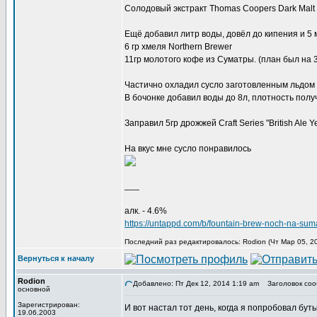
Солодовый экстракт Thomas Coopers Dark Malt Ex
Ещё добавил литр воды, довёл до кипения и 5 
6 гр хмеля Northern Brewer
11гр молотого кофе из Суматры. (план был на 3
Частично охладил сусло заготовленным льдом и
В бочонке добавил воды до 8л, плотность полу
Заправил 5гр дрожжей Craft Series "British Ale
На вкус мне сусло понравилось
___
алк. - 4.6%
https://untappd.com/b/fountain-brew-noch-na-su
Последний раз редактировалось: Rodion (Чт Мар 05, 20
Вернуться к началу
Rodion
Добавлено: Пт Дек 12, 2014 1:19 am
Заголовок соо
основной
Зарегистрирован:
И вот настал тот день, когда я попробовал бут
19.06.2003