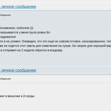
общения:
посмачнее, побогаче )))
, оказывается у меня было ровно 8л
бнадежился!
 я не уловил. Очевидно, что это ещё не совсем готовое, негазированное, теп
е не годится этот хмель для охмеления на сухую. Он скорее для хорошей варк
и отправил на 2 недели обратно в кладовку.
общения:
wer в мешочке в 2л воды