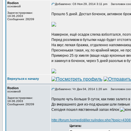
Rodion
Добавлено: Сб Ноя 29, 2014 3:11 pm
Заголовок соо
основной
Зарегистрирован:
Прошло 5 дней. Достал бочонок, активное брож
19.06.2003
Сообщения: 28209
Наверное, ещё осадок слегка взболтался, поэт
Перед розливом в бутылки надо будет отстоять
На вкус легкая бражка, отдаленно напоминающ
Пресненькая такая, ну, по крайней мере, не пр
Примерно 25 гр хмеля (ваще надо кухонные ве
и закинул в бочонок, через 5 дней разолью в бу
Вернуться к началу
Rodion
Добавлено: Чт Дек 04, 2014 1:20 am
Заголовок соо
основной
Зарегистрирован:
Прошло чуть больше 9 суток, как пиво залито в
19.06.2003
До вчерашнего дня из-под крышки шли пивные
Сообщения: 28209
Сегодня пошел явственный запах яблок
http://forum.homedistiller.ru/index.php?topic=4308
Цитата: