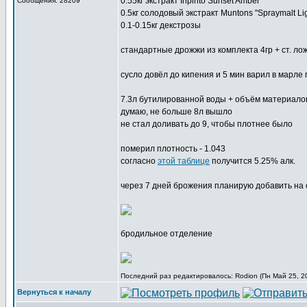
0.55кг экстракт Inpinto Sunset Amber
Сообщения: 28209
0.5кг солодовый экстракт Muntons "Spraymalt Lig
0.1-0.15кг декстрозы
стандартные дрожжи из комплекта 4гр + ст. ло
сусло довёл до кипения и 5 мин варил в марле
7.3л бутилированной воды + объём материало
думаю, не больше 8л вышло
не стал доливать до 9, чтобы плотнее было
померил плотность - 1.043
согласно
этой таблице
получится 5.25% алк.
через 7 дней брожения планирую добавить на су
бродильное отделение
Последний раз редактировалось: Rodion (Пн Май 25, 20
Вернуться к началу