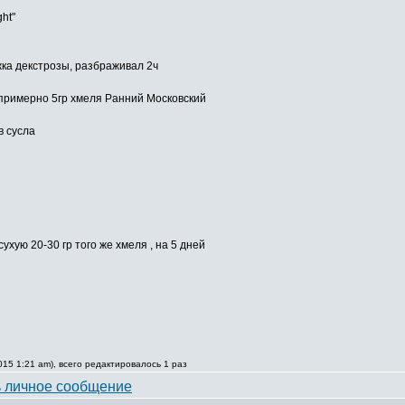
ht"
жка декстрозы, разбраживал 2ч
 примерно 5гр хмеля Ранний Московский
в сусла
хую 20-30 гр того же хмеля , на 5 дней
15 1:21 am), всего редактировалось 1 раз