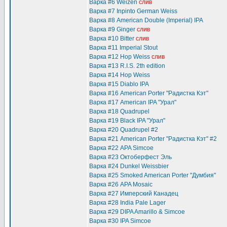
Варка #6 Weizen
слив
Варка #7 Inpinto German Weiss
Варка #8 American Double (Imperial) IPA
Варка #9 Ginger
слив
Варка #10 Bitter
слив
Варка #11 Imperial Stout
Варка #12 Hop Weiss
слив
Варка #13 R.I.S. 2th edition
Варка #14 Hop Weiss
Варка #15 Diablo IPA
Варка #16 American Porter "Радистка Кэт"
Варка #17 American IPA "Урал"
Варка #18 Quadrupel
Варка #19 Black IPA "Урал"
Варка #20 Quadrupel #2
Варка #21 American Porter "Радистка Кэт" #2
Варка #22 APA Simcoe
Варка #23 Октоберфест Эль
Варка #24 Dunkel Weissbier
Варка #25 Smoked American Porter "Думбия"
Варка #26 APA Mosaic
Варка #27 Имперский Канадец
Варка #28 India Pale Lager
Варка #29 DIPA Amarillo & Simcoe
Варка #30 IPA Simcoe