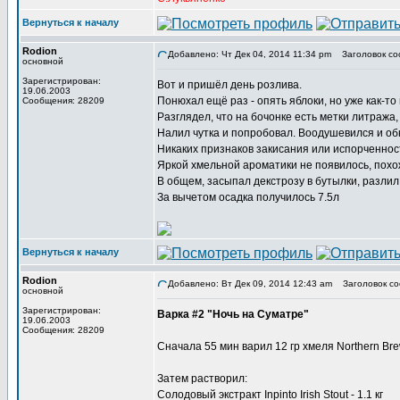
Вернуться к началу
Rodion
Добавлено: Чт Дек 04, 2014 11:34 pm
Заголовок со
основной
Зарегистрирован:
Вот и пришёл день розлива.
19.06.2003
Понюхал ещё раз - опять яблоки, но уже как-то 
Сообщения: 28209
Разглядел, что на бочонке есть метки литража
Налил чутка и попробовал. Воодушевился и о
Никаких признаков закисания или испорченности
Яркой хмельной ароматики не появилось, похож
В общем, засыпал декстрозу в бутылки, разлил 
За вычетом осадка получилось 7.5л
Вернуться к началу
Rodion
Добавлено: Вт Дек 09, 2014 12:43 am
Заголовок со
основной
Зарегистрирован:
Варка #2 "Ночь на Суматре"
19.06.2003
Сообщения: 28209
Сначала 55 мин варил 12 гр хмеля Northern Bre
Затем растворил:
Солодовый экстракт Inpinto Irish Stout - 1.1 кг