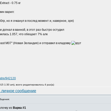
tract - 0.75 кг
мин варил:
0гр, но я очканул в послед момент и, наверное, зря)
 догнал в ванной, в этот раз быстро остудил
чилась 1.057, что обещает 7% алк
 Yeast M07" (Новая Зеландия) и отправил в кладовку
matre/942120
15 1:30 am), всего редактировалось 4 раз(а)
бщения:
ылочку из
Варка #1