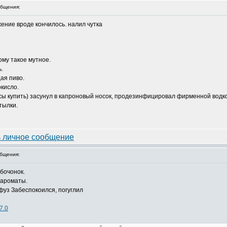
бщения:
ение вроде кончилось. налил чутка
ому такое мутное.
.
ая пиво.
окисло.
сы купить) засунул в капроновый носок, продезинфицировал фирменной вод
тылки.
бщения:
 бочонок.
 ароматы.
Забеспокоился, погуглил
7.0