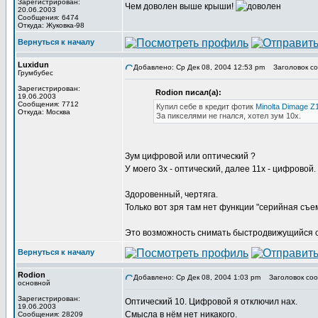
Зарегистрирован:
Чем доволен выше крыши!
20.06.2003
Сообщения: 6474
Откуда: Жуковка-98
Вернуться к началу
Luxidun
Добавлено: Ср Дек 08, 2004 12:53 pm
Заголовок со
Грумбубес
Зарегистрирован:
Rodion писал(а):
19.06.2003
Сообщения: 7712
Купил себе в кредит фотик
Minolta Dimage Z
Откуда: Москва
За пикселями не гнался, хотел зум 10х.
Зум цифровой или оптический ?
У моего 3х - оптический, далее 11х - цифровой.
Здоровенный, чертяга.
Только вот зря там нет функции "серийная съем
Это возможность снимать быстродвижущийся об
Вернуться к началу
Rodion
Добавлено: Ср Дек 08, 2004 1:03 pm
Заголовок соо
основной
Зарегистрирован:
Оптический 10. Цифровой я отключил нах.
19.06.2003
Смысла в нём нет никакого.
Сообщения: 28209