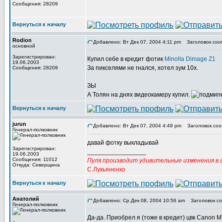
Сообщения: 28209
Вернуться к началу
Rodion
Добавлено: Вт Дек 07, 2004 4:11 pm
Заголовок соо
основной
Зарегистрирован:
Купил себе в кредит фотик
Minolta Dimage Z1
19.06.2003
За пикселями не гнался, хотел зум 10х.
Сообщения: 28209
ЗЫ
А Толян на днях видеокамеру купил.
Вернуться к началу
jurun
Добавлено: Вт Дек 07, 2004 4:49 pm
Заголовок соо
Генерал-полковник
давай фотку выкладывай
Зарегистрирован:
_________________
19.06.2003
Сообщения: 11012
Пуля производит удивительные изменения в г
Откуда: Северщина
С.Лукьяненко
Вернуться к началу
Анатолий
Добавлено: Ср Дек 08, 2004 10:56 am
Заголовок со
Генерал-полковник
Да-да. Приобрел я (тоже в кредит) цвк Canon M