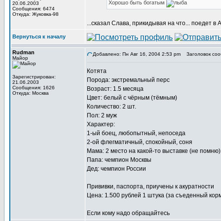
Хорошо быть богатым
20.06.2003
Сообщения: 6474
Откуда: Жуковка-98
...сказал Слава, прикидывая на что... поедет в А
Вернуться к началу
Rudman
Добавлено: Пн Авг 16, 2004 2:53 pm
Заголовок соо
Майор
Котята
Зарегистрирован:
Порода: экстремальный перс
21.06.2003
Сообщения: 1626
Возраст: 1.5 месяца
Откуда: Москва
Цвет: белый с чёрным (тёмным)
Количество: 2 шт.
Пол: 2 муж
Характер:
1-ый боец, любопытный, непоседа
2-ой флегматичный, спокойный, соня
Мама: 2 место на какой-то выставке (не помню)
Папа: чемпион Москвы
Дед: чемпион России
Прививки, паспорта, приучены к акуратности
Цена: 1.500 рублей 1 штука (за съеденный кор
Если кому надо обращайтесь