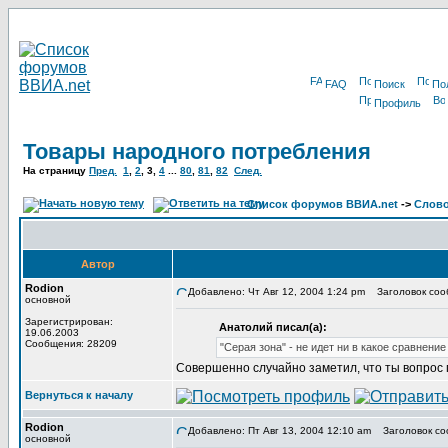
FAQ
Поиск
По
Профиль
Товары народного потребления
На страницу
Пред.
1
,
2
,
3
,
4
...
80
,
81
,
82
След.
Список форумов ВВИА.net
->
Слов
Автор
Rodion
Добавлено: Чт Авг 12, 2004 1:24 pm
Заголовок соо
основной
Зарегистрирован:
Анатолий писал(а):
19.06.2003
Сообщения: 28209
"Серая зона" - не идет ни в какое сравнени
Совершенно случайно заметил, что ты вопрос п
Вернуться к началу
Rodion
Добавлено: Пт Авг 13, 2004 12:10 am
Заголовок со
основной