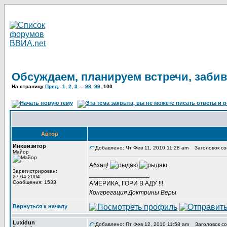
Обсуждаем, планируем встречи, заби
На страницу
Пред.
1
,
2
,
3
...
98
,
99
,
100
Автор
Инквизитор
Добавлено: Чт Фев 11, 2010 11:28 am
Заголовок со
Майор
Абзац!
Зарегистрирован:
_________________
27.04.2004
Сообщения: 1533
АМЕРИКА, ГОРИ В АДУ !!!
Конгрегация Доктрины Веры
Вернуться к началу
Luxidun
Добавлено: Пт Фев 12, 2010 11:58 am
Заголовок со