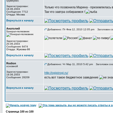
Грумбубес
Зарегистрирован:
Только что позвонила Марина - приземлилась в 
19.06.2003
Так что завтра собираемся !
Сообщения: 7712
Откуда: Москва
Вернуться к началу
Анатолий
Добавлено: Пт Фев 12, 2010 12:05 pm
Заголовок со
Генерал-полковник
Зарегистрирован:
20.06.2003
Сообщения: 6474
Откуда: Жуковка-98
Вернуться к началу
Rodion
Добавлено: Чт Мар 11, 2010 5:42 pm
Заголовок соо
основной
Зарегистрирован:
http://ogipirogi.ru/
19.06.2003
есть вот такое бюджетное заведение
Сообщения: 28209
Вернуться к началу
Страница
100
из
100