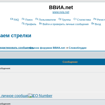
ВВИА.net
www.vvia.net
FAQ
Поиск
Пользователи
Группы
Статистика
Регис
Профиль
Войти и проверить личные сообщения
Вход
ваем стрелки
Список форумов ВВИА.net
->
Словоблудие
Сообщение
общения:
общения: