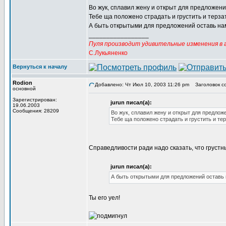
Во жук, сплавил жену и открыт для предложений
Тебе ща положено страдать и грустить и терза
А быть открытыми для предложений оставь н
_________________
Пуля производит удивительные изменения в г
С.Лукьяненко
Вернуться к началу
Rodion
Добавлено: Чт Июл 10, 2003 11:26 pm
Заголовок с
основной
Зарегистрирован:
jurun писал(а):
19.06.2003
Сообщения: 28209
Во жук, сплавил жену и открыт для предложе
Тебе ща положено страдать и грустить и те
Справедливости ради надо сказать, что груст
jurun писал(а):
А быть открытыми для предложений оставь
Ты его уел!