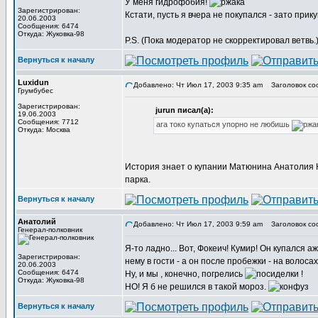
У меня гидрофобия!
Зарегистрирован:
Кстати, пусть я вчера не покупался - зато при
20.06.2003
Сообщения: 6474
Откуда: Жуковка-98
P.S. (Пока модератор не скорректировал ветвь
Вернуться к началу
Luxidun
Добавлено: Чт Июл 17, 2003 9:35 am
Заголовок со
Грумбубес
Зарегистрирован:
jurun писал(а):
19.06.2003
Сообщения: 7712
ага токо купаться упорно не любишь
Откуда: Москва
История знает о купании Матюнина Анатолия Ю
парка.
Вернуться к началу
Анатолий
Добавлено: Чт Июл 17, 2003 9:59 am
Заголовок со
Генерал-полковник
Я-то ладно... Вот, Фокеич! Кумир! Он купался а
Зарегистрирован:
нему в гости - а он после пробежки - на волосах
20.06.2003
Сообщения: 6474
Ну, и мы , конечно, погрелись
!
Откуда: Жуковка-98
НО! Я б не решился в такой мороз.
Вернуться к началу