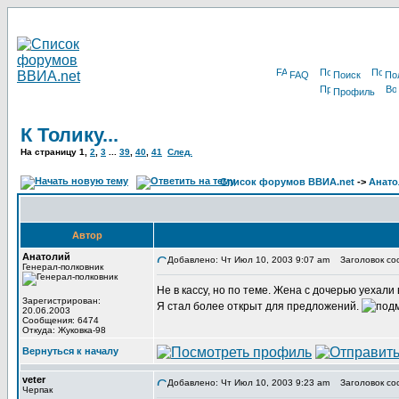
FAQ
Поиск
По
Профиль
К Толику...
На страницу
1
,
2
,
3
...
39
,
40
,
41
След.
Список форумов ВВИА.net
->
Анато
Автор
Анатолий
Добавлено: Чт Июл 10, 2003 9:07 am
Заголовок соо
Генерал-полковник
Не в кассу, но по теме. Жена с дочерью уехали
Зарегистрирован:
Я стал более открыт для предложений.
20.06.2003
Сообщения: 6474
Откуда: Жуковка-98
Вернуться к началу
veter
Добавлено: Чт Июл 10, 2003 9:23 am
Заголовок со
Черпак