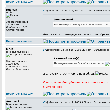
Вернуться к началу
Rudman
Добавлено: Пт Июл 11, 2003 9:10 am
Заголовок со
Майор
jurun писал(а):
Зарегистрирован:
А быть открытыми для предложений оставь
21.06.2003
Сообщения: 1626
Откуда: Москва
Ага... налицо преимущество, холостого образа
Вернуться к началу
jurun
Добавлено: Ср Июл 16, 2003 9:34 pm
Заголовок со
Генерал-полковник
Анатолий писал(а):
Зарегистрирован:
На лицензионного Ястреба - я завсегда!
19.06.2003
Сообщения: 11012
Откуда: Северщина
ага токо купаться упорно не любишь
_________________
Пуля производит удивительные изменения в г
С.Лукьяненко
Вернуться к началу
Анатолий
Добавлено: Чт Июл 17, 2003 8:59 am
Заголовок со
Генерал-полковник