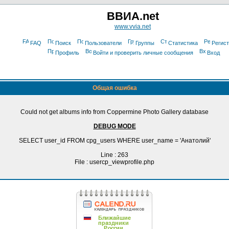
ВВИА.net
www.vvia.net
FAQ
Поиск
Пользователи
Группы
Статистика
Регис
Профиль
Войти и проверить личные сообщения
Вход
Общая ошибка
Could not get albums info from Coppermine Photo Gallery database
DEBUG MODE
SELECT user_id FROM cpg_users WHERE user_name = 'Анатолий'
Line : 263
File : usercp_viewprofile.php