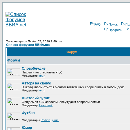
FAQ
Поиск
По
Профиль
Текущее время Пт Авг 07, 2026 7:49 pm
Список форумов ВВИА.net
Форум
Форум
Словоблудие
Пишем - не стесняемся! ;-)
Модератор
jurun
Автора на сцену!
Выкладываем отчёты о самостоятельных свершениях в любом деле
Модератор
jurun
Анатолий рулит
Общаемся с Анатолием, обсуждаем вопросы семьи
Модератор
Анатолий
Футбол
Модераторы
Rodion
,
jurun
Юмор