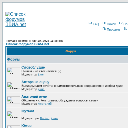
FAQ
Поиск
По
Профиль
Текущее время Пн Авг 10, 2026 11:48 pm
Список форумов ВВИА.net
Форум
Форум
Словоблудие
Пишем - не стесняемся! ;-)
Модератор
jurun
Автора на сцену!
Выкладываем отчёты о самостоятельных свершениях в любом деле
Модератор
jurun
Анатолий рулит
Общаемся с Анатолием, обсуждаем вопросы семьи
Модератор
Анатолий
Футбол
Модераторы
Rodion
,
jurun
Юмор